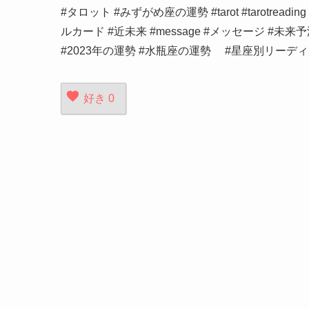
#タロット #みずがめ座の運勢 #tarot #tarotreadin
ルカード #近未来 #message #メッセージ #
#2023年の運勢 #水瓶座の運勢 #星座別リーディン
好き
0