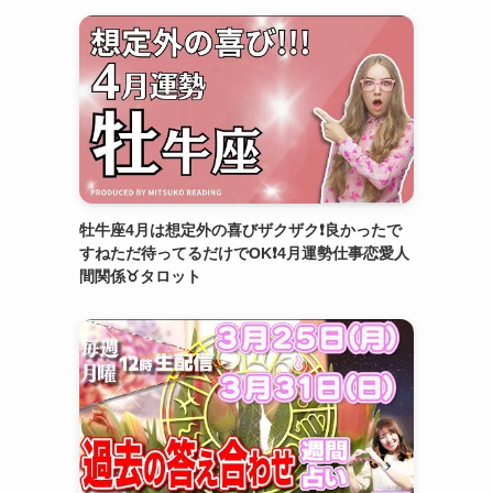
牡牛座4月は想定外の喜びザクザク❗️良かったで
すねただ待ってるだけでOK❗️4月運勢仕事恋愛人
間関係♉️タロット