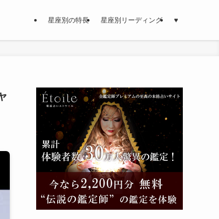
星座別の特長
星座別リーディング
♥
ャ