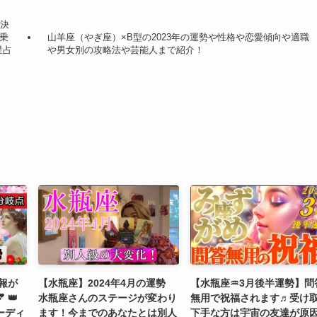
は決
て乗
山羊座（やぎ座）×B型の2023年の運勢や性格や恋愛傾向や適職
星占
や男女別の攻略法や芸能人まで紹介！
吉報が
【水瓶座】2024年4月の運勢
【水瓶座♒3月後半運勢】問
 👑
水瓶座さんのステージが変わり
無用で祝福されます♬受け
ーディ
ます！今までのあなたとは別人
下手な方は宇宙の友達が原