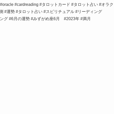
g #oracle #cardreading #タロットカード #タロット占い #オラク
未来予測 #運勢 #タロット占い #スピリチュアル #リーディング
グ #6月の運勢 #みずがめ座6月 #2023年 #満月