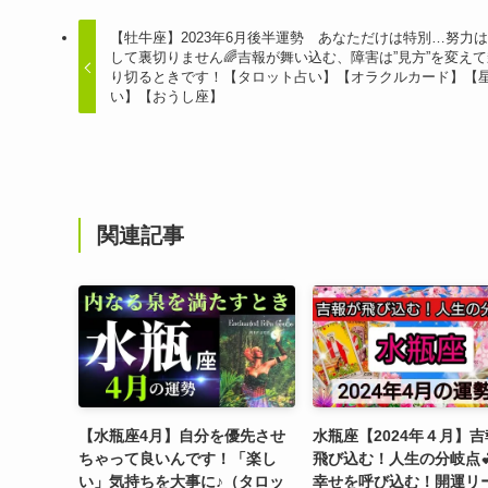
【牡牛座】2023年6月後半運勢 あなただけは特別…努力
して裏切りません🌈吉報が舞い込む、障害は”見方”を変え
り切るときです！【タロット占い】【オラクルカード】【
い】【おうし座】
関連記事
【水瓶座4月】自分を優先させ
水瓶座【2024年４月】
ちゃって良いんです！「楽し
飛び込む！人生の分岐点💕
い」気持ちを大事に♪（タロッ
幸せを呼び込む！開運リ