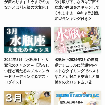
が変わります！今までのあ
受け取り下手な方は宇宙の
なたとは別人級の大変化！
友達が原因をスキャンして
くれますよ ✡️キャラ別鑑
定♡ランキング付き✡️
2024年3月【水瓶座】～大
水瓶座♒️2024年3月の運勢
変化のチャンス～【恐ろし
🌈ナチュラルに開運✨✨ベ
いほど当たるルノルマンカ
ストなタイミングでベスト
ードリーディング＆アスト
なことが起こる💖癒しと気
ロダイス】
付きのタロット占い🔮