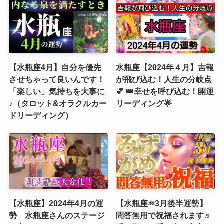
【水瓶座4月】自分を優先
水瓶座【2024年４月】吉報
させちゃって良いんです！
が飛び込む！人生の分岐点
「楽しい」気持ちを大事に
💕 👑幸せを呼び込む！開運
♪（タロット&オラクルカー
リーディング🌟
ドリーディング）
【水瓶座】2024年4月の運
【水瓶座♒3月後半運勢】
勢 水瓶座さんのステージ
問答無用で祝福されます♬