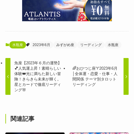
水瓶座
2023年6月
みずがめ座
リーディング
水瓶座
魚座【2023年６月の運勢】
💕人気運上昇！素晴らしい
🌈おひつじ座♈2023年6月
体験👑光に満ちた新しい冒
│全体運・恋愛・仕事・人
険！きらきら未来が輝く。
間関係 テーマ別タロット
星とカードで徹底リーディ
リーディング
ング🌸
関連記事