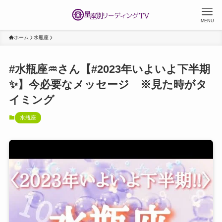
MENU
ホーム
水瓶座
#水瓶座♒️さん【#2023年いよいよ下半期
✨】今必要なメッセージ ※見た時がタ
イミング
水瓶座