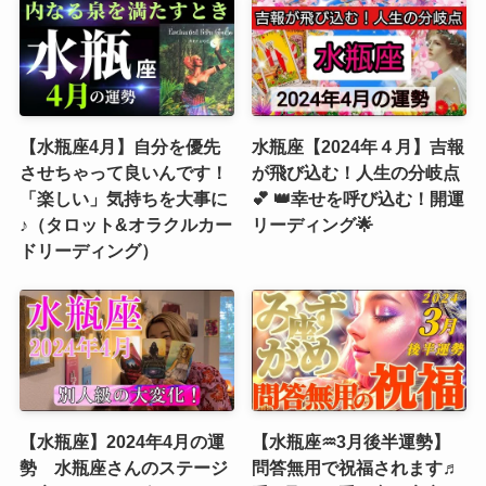
【水瓶座4月】自分を優先
水瓶座【2024年４月】吉報
させちゃって良いんです！
が飛び込む！人生の分岐点
「楽しい」気持ちを大事に
💕 👑幸せを呼び込む！開運
♪（タロット&オラクルカー
リーディング🌟
ドリーディング）
【水瓶座】2024年4月の運
【水瓶座♒3月後半運勢】
勢 水瓶座さんのステージ
問答無用で祝福されます♬