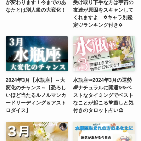
が変わります！今までのあ
受け取り下手な方は宇宙の
なたとは別人級の大変化！
友達が原因をスキャンして
くれますよ ✡️キャラ別鑑
定♡ランキング付き✡️
2024年3月【水瓶座】～大
水瓶座♒️2024年3月の運勢
変化のチャンス～【恐ろし
🌈ナチュラルに開運✨✨ベ
いほど当たるルノルマンカ
ストなタイミングでベスト
ードリーディング＆アスト
なことが起こる💖癒しと気
ロダイス】
付きのタロット占い🔮