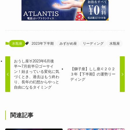
水瓶座
2023年下半期
みずがめ座
リーディング
水瓶座
おうし座♉️2023年6月後
半〜7月前半🌝ゴーサイ
【獅子座】しし座♌２０２
ン！始まっている変化に気
３年【下半期】の運勢リー
づくとき、過去はもう終わ
ディング
り、長年の幻想からやっと
自由になるタイミング
関連記事