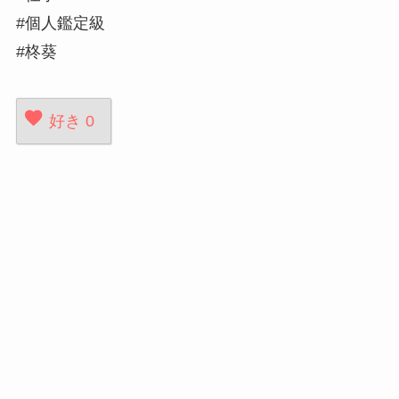
#個人鑑定級
#柊葵
好き
0