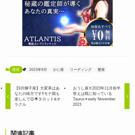
蟹座
2023年9月
かに座
リーディング
蟹座
【9月獅子座】大変革はあ
おうし座♉︎2023年11月前半
なたの味方です‼️モテ期も
答えは既に知っている
楽しんで😉🌟タロット&オ
Taurus✴︎early November
ラクル
2023
関連記事