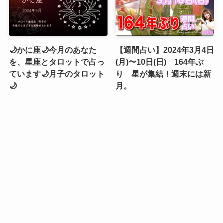
🌙かに座🌙今月のあなた
【週間占い】2024年3月4日
を、星座とタロットで占っ
(月)〜10日(日) 164年ぶ
ています🌙月子のタロット
り 星が集結！週末には新
🌙
月。