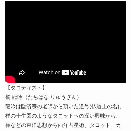
【タロティスト】
橘 龍吟（たちばな りゅうぎん）
龍吟は臨済宗の老師から頂いた道号(仏道上の名)。
禅の十牛図のようなタロットへの深い興味から、
禅などの東洋思想から西洋占星術、タロット、カ