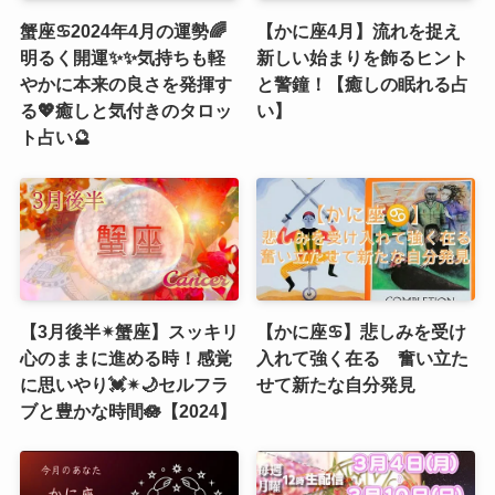
蟹座♋️2024年4月の運勢🌈
【かに座4月】流れを捉え
明るく開運✨✨気持ちも軽
新しい始まりを飾るヒント
やかに本来の良さを発揮す
と警鐘！【癒しの眠れる占
る💖癒しと気付きのタロッ
い】
ト占い🔮
【3月後半✴︎蟹座】スッキリ
【かに座♋】悲しみを受け
心のままに進める時！感覚
入れて強く在る 奮い立た
に思いやり💓✴︎🌙セルフラ
せて新たな自分発見
ブと豊かな時間🪷【2024】