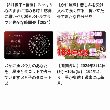
【3月後半✴︎蟹座】スッキリ
【かに座♋】悲しみを受け
心のままに進める時！感覚
入れて強く在る 奮い立た
に思いやり💓✴︎🌙セルフラ
せて新たな自分発見
ブと豊かな時間🪷【2024】
🌙かに座🌙今月のあなた
【週間占い】2024年3月4日
を、星座とタロットで占っ
(月)〜10日(日) 164年ぶ
ています🌙月子のタロット
り 星が集結！週末には新
🌙
月。