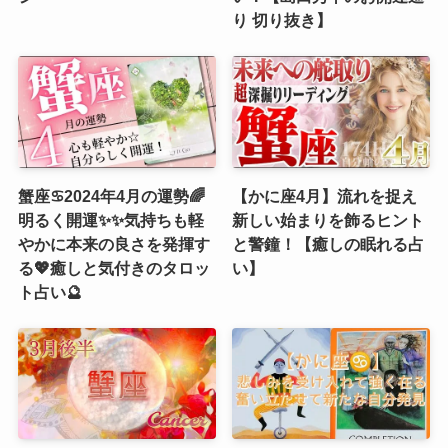
り 切り抜き】
蟹座♋️2024年4月の運勢🌈
【かに座4月】流れを捉え
明るく開運✨✨気持ちも軽
新しい始まりを飾るヒント
やかに本来の良さを発揮す
と警鐘！【癒しの眠れる占
る💖癒しと気付きのタロッ
い】
ト占い🔮