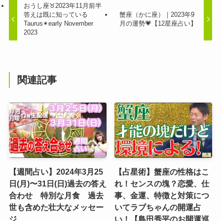
おうし座♉︎2023年11月前半
答えは既に知っている
蟹座（かに座）｜2023年9
Taurus✴︎early November
月の運勢💗【12星座占い】
2023
関連記事
【週間占い】2024年3月25
【占星術】蟹座の性格はこ
日(月)〜31日(日)過去の答え
れ！センスの塊？恋愛、仕
合わせ 特別な月食 過去
事、金運、特徴と対策につ
世も含めた壮大なメッセー
いてラブちゃんの開運占
ジ
い！【島田秀平のお開運巡