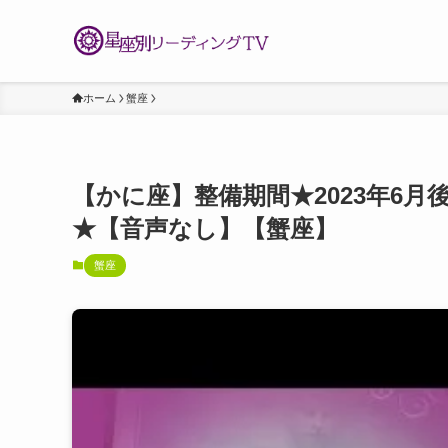
ホーム
蟹座
【かに座】整備期間★2023年6
★【音声なし】【蟹座】
蟹座