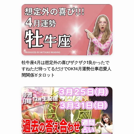
牡牛座4月は想定外の喜びザクザク❗️良かったで
すねただ待ってるだけでOK❗️4月運勢仕事恋愛人
間関係♉️タロット