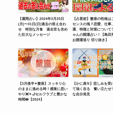
【週間占い】2024年3月25日
【占星術】蟹座の性格は
(月)〜31日(日)過去の答え合わ
センスの塊？恋愛、仕事
せ 特別な月食 過去世も含め
運、特徴と対策について
た壮大なメッセージ
ゃんの開運占い！【島田
お開運巡り 切り抜き】
【3月後半✴︎蟹座】スッキリ心
【かに座♋】悲しみを受
のままに進める時！感覚に思い
て強く在る 奮い立たせ
やり💓✴︎🌙セルフラブと豊かな
な自分発見
時間🪷【2024】