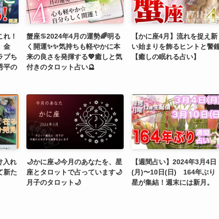
これ！
蟹座♋️2024年4月の運勢🌈明る
【かに座4月】流れを捉え新
、金
く開運✨✨気持ちも軽やかに本
い始まりを飾るヒントと警
ラブち
来の良さを発揮する💖癒しと気
【癒しの眠れる占い】
秀平の
付きのタロット占い🔮
け入れ
🌙かに座🌙今月のあなたを、星
【週間占い】2024年3月4日
て新た
座とタロットで占っています🌙
(月)〜10日(日) 164年ぶ
月子のタロット🌙
星が集結！週末には新月。