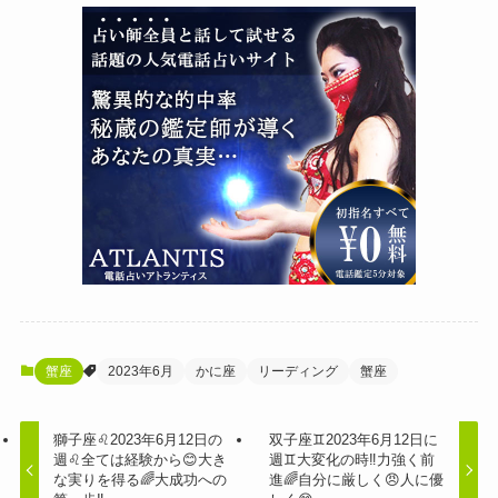
蟹座
2023年6月
かに座
リーディング
蟹座
獅子座♌️2023年6月12日の
双子座♊️2023年6月12日に
週♌️全ては経験から😊大き
週♊️大変化の時‼️力強く前
な実りを得る🌈大成功への
進🌈自分に厳しく😠人に優