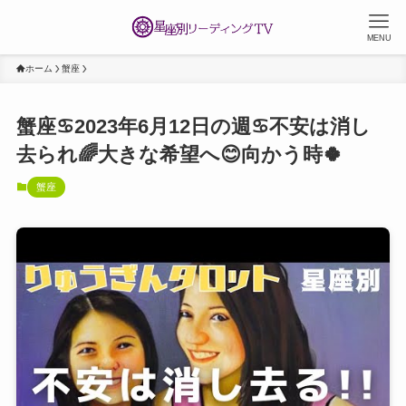
MENU
ホーム
蟹座
蟹座♋️2023年6月12日の週♋️不安は消し
去られ🌈大きな希望へ😊向かう時🍀
蟹座