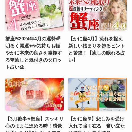
蟹座♋️2024年4月の運勢🌈
【かに座4月】流れを捉え
明るく開運✨✨気持ちも軽
新しい始まりを飾るヒント
やかに本来の良さを発揮す
と警鐘！【癒しの眠れる占
る💖癒しと気付きのタロッ
い】
ト占い🔮
【3月後半✴︎蟹座】スッキリ
【かに座♋】悲しみを受け
心のままに進める時！感覚
入れて強く在る 奮い立た