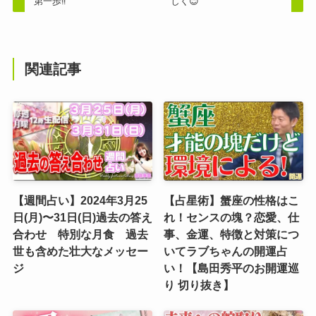
第一歩‼️
しく😊
関連記事
【週間占い】2024年3月25
【占星術】蟹座の性格はこ
日(月)〜31日(日)過去の答え
れ！センスの塊？恋愛、仕
合わせ 特別な月食 過去
事、金運、特徴と対策につ
世も含めた壮大なメッセー
いてラブちゃんの開運占
ジ
い！【島田秀平のお開運巡
り 切り抜き】