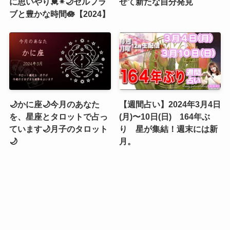
に思いやり💓✴︎🌙セルフラ
せて新たな自分発見
ブと豊かな時間🪷【2024】
🌙かに座🌙今月のあなた
【週間占い】2024年3月4日
を、星座とタロットで占っ
(月)〜10日(日) 164年ぶ
ています🌙月子のタロット
り 星が集結！週末には新
🌙
月。