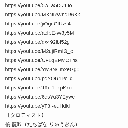
https://youtu.be/5wLa5DlZLto
https://youtu.be/MXNRWhqR6Xk
https://youtu.be/jiOgnCfUzv4
https://youtu.be/acIbE-W3y5M
https://youtu.be/dx492lbf52g
https://youtu.be/M2ujiRmIG_c
https://youtu.be/CFLqEPMCT4s
https://youtu.be/YM8NCm2eGg0
https://youtu.be/pqYOR1Pcljc
https://youtu.be/JAui1okpKxo
https://youtu.be/6dsYu3YEywc
https://youtu.be/yT3r-euHdkI
【タロティスト】
橘 龍吟（たちばな りゅうぎん）