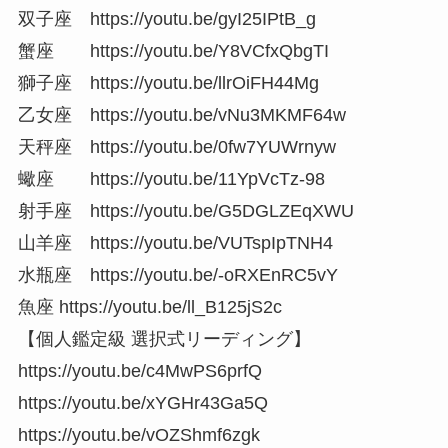
双子座 https://youtu.be/gyI25IPtB_g
蟹座 https://youtu.be/Y8VCfxQbgTI
獅子座 https://youtu.be/llrOiFH44Mg
乙女座 https://youtu.be/vNu3MKMF64w
天秤座 https://youtu.be/0fw7YUWrnyw
蠍座 https://youtu.be/11YpVcTz-98
射手座 https://youtu.be/G5DGLZEqXWU
山羊座 https://youtu.be/VUTspIpTNH4
水瓶座 https://youtu.be/-oRXEnRC5vY
魚座 https://youtu.be/ll_B125jS2c
【個人鑑定級 選択式リーディング】
https://youtu.be/c4MwPS6prfQ
https://youtu.be/xYGHr43Ga5Q
https://youtu.be/vOZShmf6zgk