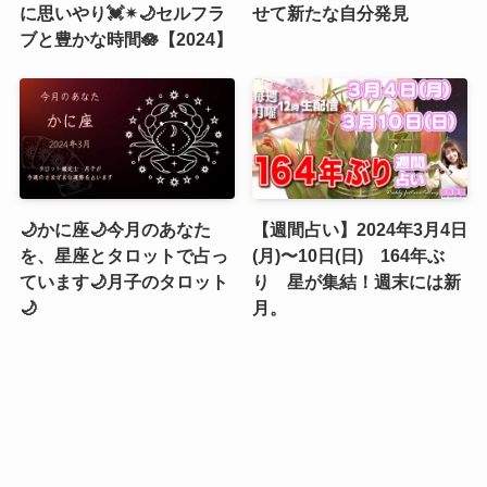
に思いやり💓✴︎🌙セルフラ
せて新たな自分発見
ブと豊かな時間🪷【2024】
🌙かに座🌙今月のあなた
【週間占い】2024年3月4日
を、星座とタロットで占っ
(月)〜10日(日) 164年ぶ
ています🌙月子のタロット
り 星が集結！週末には新
🌙
月。