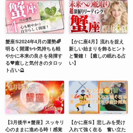
蟹座♋️2024年4月の運勢🌈
【かに座4月】流れを捉え
明るく開運✨✨気持ちも軽
新しい始まりを飾るヒント
やかに本来の良さを発揮す
と警鐘！【癒しの眠れる占
る💖癒しと気付きのタロッ
い】
ト占い🔮
【3月後半✴︎蟹座】スッキリ
【かに座♋】悲しみを受け
心のままに進める時！感覚
入れて強く在る 奮い立た