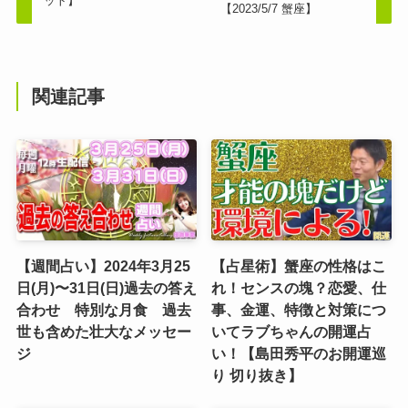
ット】
【2023/5/7 蟹座】
関連記事
【週間占い】2024年3月25
【占星術】蟹座の性格はこ
日(月)〜31日(日)過去の答え
れ！センスの塊？恋愛、仕
合わせ 特別な月食 過去
事、金運、特徴と対策につ
世も含めた壮大なメッセー
いてラブちゃんの開運占
ジ
い！【島田秀平のお開運巡
り 切り抜き】