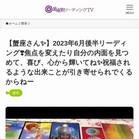
MENU
ホーム
蟹座
【蟹座さん✨】2023年6月後半リーディ
ング❣️焦点を変えたり自分の内面を見つ
めて、喜び、心から輝いてね✨祝福され
るような出来ことが引き寄せられでくる
からねー
蟹座