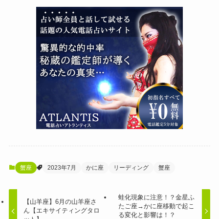
蟹座
2023年7月
かに座
リーディング
蟹座
蛙化現象に注意！？金星ふ
【山羊座】6月の山羊座さ
たご座→かに座移動で起こ
ん【エキサイティングタロ
る変化と影響は！？