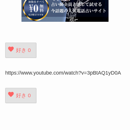
好き
0
https://www.youtube.com/watch?v=3pBtAQ1yD0A
好き
0