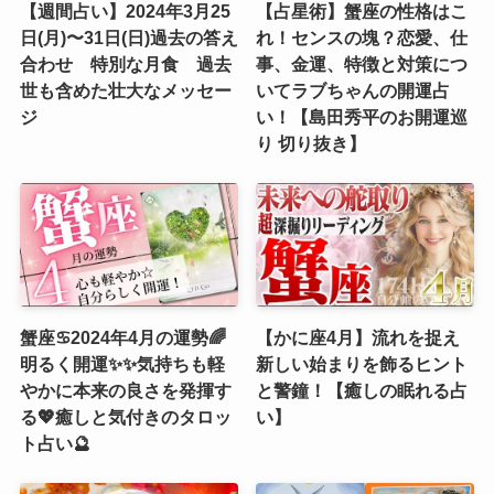
【週間占い】2024年3月25
【占星術】蟹座の性格はこ
日(月)〜31日(日)過去の答え
れ！センスの塊？恋愛、仕
合わせ 特別な月食 過去
事、金運、特徴と対策につ
世も含めた壮大なメッセー
いてラブちゃんの開運占
ジ
い！【島田秀平のお開運巡
り 切り抜き】
蟹座♋️2024年4月の運勢🌈
【かに座4月】流れを捉え
明るく開運✨✨気持ちも軽
新しい始まりを飾るヒント
やかに本来の良さを発揮す
と警鐘！【癒しの眠れる占
る💖癒しと気付きのタロッ
い】
ト占い🔮