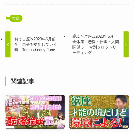
蟹座
🌈ふたご座♊2023年6月 │
おうし座♉︎2023年6月前
全体運・恋愛・仕事・人間
半 自分を更新していく
関係 テーマ別タロットリ
時 Taurus✴︎early June
ーディング
関連記事