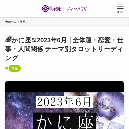
MENU
ホーム
蟹座
🌈かに座♋2023年6月 │全体運・恋愛・仕
事・人間関係 テーマ別タロットリーディ
ング
蟹座