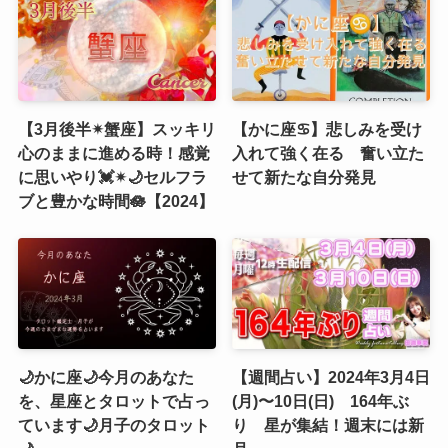
【3月後半✴︎蟹座】スッキリ
【かに座♋】悲しみを受け
心のままに進める時！感覚
入れて強く在る 奮い立た
に思いやり💓✴︎🌙セルフラ
せて新たな自分発見
ブと豊かな時間🪷【2024】
🌙かに座🌙今月のあなた
【週間占い】2024年3月4日
を、星座とタロットで占っ
(月)〜10日(日) 164年ぶ
ています🌙月子のタロット
り 星が集結！週末には新