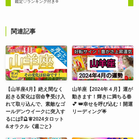
鑑定♡ランキング付き✡️
関連記事
【山羊座4月】絶え間なく
山羊座【2024年４月】運が
起きる変化は宿命💐受け入
動きます！輝きに満ちる春
れて取り込んで、素敵なゴ
💕 👑幸せを呼び込む！開運
ールデンウイークに突入す
リーディング🌟
るには⁉️🔮🧚2024タロット
&オラクル《週ごと》