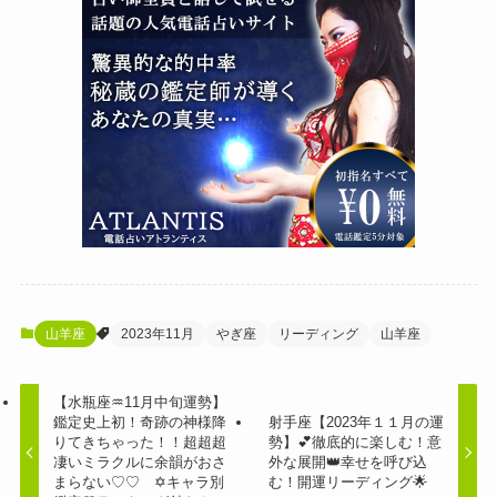
山羊座
2023年11月
やぎ座
リーディング
山羊座
【水瓶座♒11月中旬運勢】
鑑定史上初！奇跡の神様降
射手座【2023年１１月の運
りてきちゃった！！超超超
勢】💕徹底的に楽しむ！意
凄いミラクルに余韻がおさ
外な展開👑幸せを呼び込
まらない♡♡ ✡️キャラ別
む！開運リーディング🌟