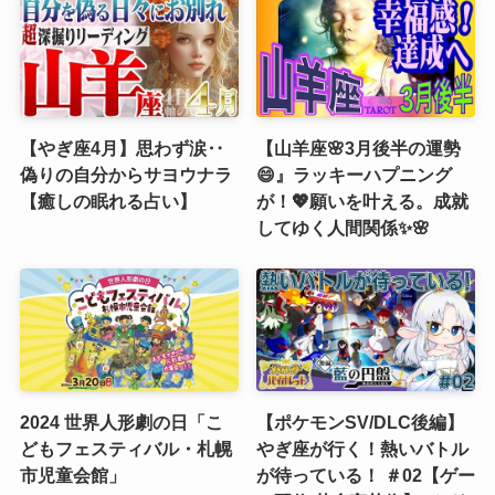
【やぎ座4月】思わず涙‥
【山羊座🌸3月後半の運勢
偽りの自分からサヨウナラ
😄』ラッキーハプニング
【癒しの眠れる占い】
が！💖願いを叶える。成就
してゆく人間関係✨🌸
2024 世界人形劇の日「こ
【ポケモンSV/DLC後編】
どもフェスティバル・札幌
やぎ座が行く！熱いバトル
市児童会館」
が待っている！ ＃02【ゲー