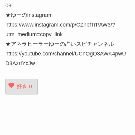
09
★ゆーのInstagram
https://www.instagram.com/p/CZnbfTrPAW3/?
utm_medium=copy_link
★アネラヒーラーゆーの占いスピチャンネル
https://youtube.com/channel/UCnQgQ3AWK4pwU
D8AzrIYcJw
好き
0