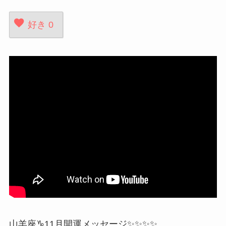
好き
0
山羊座♑️11月開運メッセージ✨✨✨✨