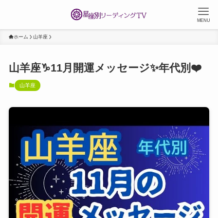
MENU
ホーム
山羊座
山羊座♑️11月開運メッセージ✨年代別❤️
山羊座