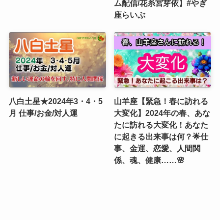
ム配信/花糸宮芽依】#やぎ
座らいぶ
八白土星★2024年3・4・5
山羊座【緊急！春に訪れる
月 仕事/お金/対人運
大変化】2024年の春、あな
たに訪れる大変化！あなた
に起きる出来事は何？🌟仕
事、金運、恋愛、人間関
係、魂、健康……🌸