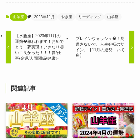
山羊座
2023年11月
やぎ座
リーディング
山羊座
【水瓶座】2023年11月の
ブレインウォッシュ🧠！見
運勢❤️報われます！おめで
逃さないで、人生好転のサ
とう！夢実現！いきなり凄
イン。【11月の運勢 いて
い！良かった！！！愛/仕
座】
事/金運/人間関係/健康✨
関連記事