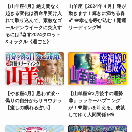
【山羊座4月】絶え間なく
山羊座【2024年４月】運が
起きる変化は宿命💐受け入
動きます！輝きに満ちる春
れて取り込んで、素敵なゴ
💕 👑幸せを呼び込む！開運
ールデンウイークに突入す
リーディング🌟
るには⁉️🔮🧚2024タロット
&オラクル《週ごと》
【やぎ座4月】思わず涙‥
【山羊座🌸3月後半の運勢
偽りの自分からサヨウナラ
😄』ラッキーハプニング
【癒しの眠れる占い】
が！💖願いを叶える。成就
してゆく人間関係✨🌸