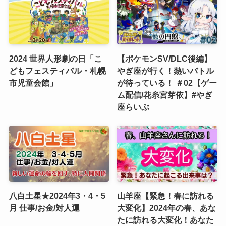
2024 世界人形劇の日「こ
【ポケモンSV/DLC後編】
どもフェスティバル・札幌
やぎ座が行く！熱いバトル
市児童会館」
が待っている！ ＃02【ゲー
ム配信/花糸宮芽依】#やぎ
座らいぶ
八白土星★2024年3・4・5
山羊座【緊急！春に訪れる
月 仕事/お金/対人運
大変化】2024年の春、あな
たに訪れる大変化！あなた