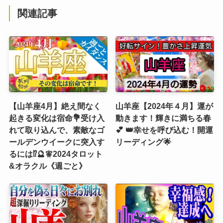
関連記事
【山羊座4月】絶え間なく
山羊座【2024年４月】運が
起きる変化は宿命💐受け入
動きます！輝きに満ちる春
れて取り込んで、素敵なゴ
💕 👑幸せを呼び込む！開運
ールデンウイークに突入す
リーディング🌟
るには⁉️🔮🧚2024タロット
&オラクル《週ごと》