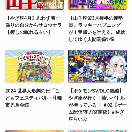
【やぎ座4月】思わず涙‥
【山羊座🌸3月後半の運勢
偽りの自分からサヨウナラ
😄』ラッキーハプニング
【癒しの眠れる占い】
が！💖願いを叶える。成就
してゆく人間関係✨🌸
2024 世界人形劇の日「こ
【ポケモンSV/DLC後編】
どもフェスティバル・札幌
やぎ座が行く！熱いバトル
市児童会館」
が待っている！ ＃02【ゲー
ム配信/花糸宮芽依】#やぎ
座らいぶ