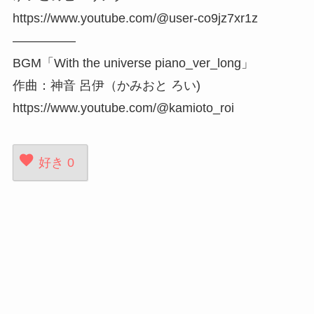
https://www.youtube.com/@user-co9jz7xr1z
—————
BGM「With the universe piano_ver_long」
作曲：神音 呂伊（かみおと ろい)
https://www.youtube.com/@kamioto_roi
好き
0