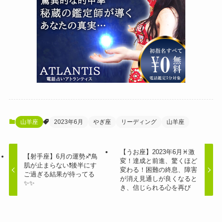
山羊座
2023年6月
やぎ座
リーディング
山羊座
【うお座】2023年6月♓️激
【射手座】6月の運勢♐️鳥
変！達成と前進、驚くほど
肌が止まらない❗️後半にす
変わる！困難の終息、障害
ご過ぎる結果が待ってる
が消え見通しが良くなると
✨✨
き、信じられる心を再び