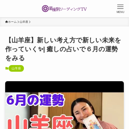
MENU
ホーム
山羊座
【山羊座】新しい考え方で新しい未来を
作っていく✨| 癒しの占いで６月の運勢
をみる
山羊座