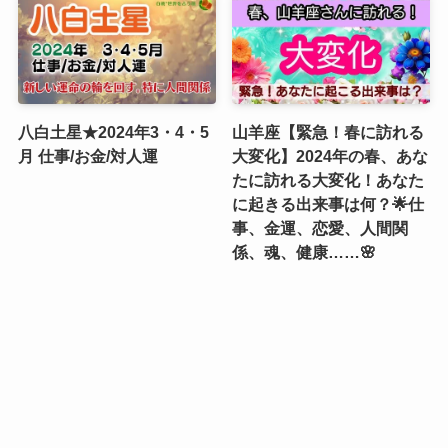
八白土星★2024年3・4・5
山羊座【緊急！春に訪れる
月 仕事/お金/対人運
大変化】2024年の春、あな
たに訪れる大変化！あなた
に起きる出来事は何？🌟仕
事、金運、恋愛、人間関
係、魂、健康……🌸