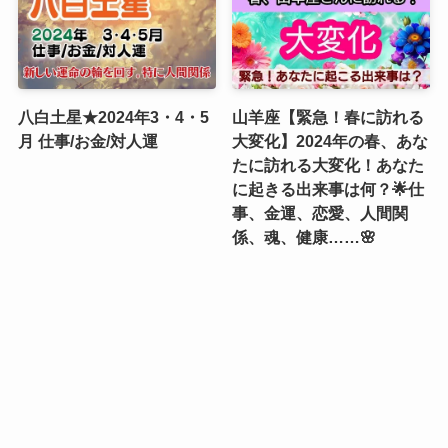
八白土星★2024年3・4・5
山羊座【緊急！春に訪れる
月 仕事/お金/対人運
大変化】2024年の春、あな
たに訪れる大変化！あなた
に起きる出来事は何？🌟仕
事、金運、恋愛、人間関
係、魂、健康……🌸