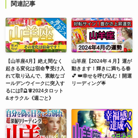
関連記事
【山羊座4月】絶え間なく
山羊座【2024年４月】運が
起きる変化は宿命💐受け入
動きます！輝きに満ちる春
れて取り込んで、素敵なゴ
💕 👑幸せを呼び込む！開運
ールデンウイークに突入す
リーディング🌟
るには⁉️🔮🧚2024タロット
&オラクル《週ごと》