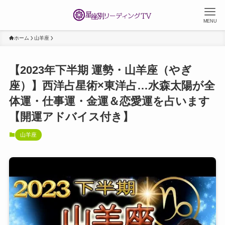
MENU
ホーム
山羊座
【2023年下半期 運勢・山羊座（やぎ
座）】西洋占星術×東洋占…水森太陽が全
体運・仕事運・金運＆恋愛運を占います
【開運アドバイス付き】
山羊座