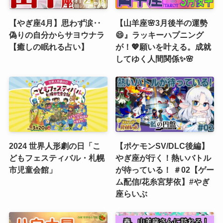
【やぎ座4月】思わず涙‥
【山羊座🌸3月後半の運勢
偽りの自分からサヨウナラ
😄』ラッキーハプニング
【癒しの眠れる占い】
が！💖願いを叶える。成就
してゆく人間関係✨🌸
2024 世界人形劇の日「こ
【ポケモンSV/DLC後編】
どもフェスティバル・札幌
やぎ座が行く！熱いバトル
市児童会館」
が待っている！ ＃02【ゲー
ム配信/花糸宮芽依】#やぎ
座らいぶ