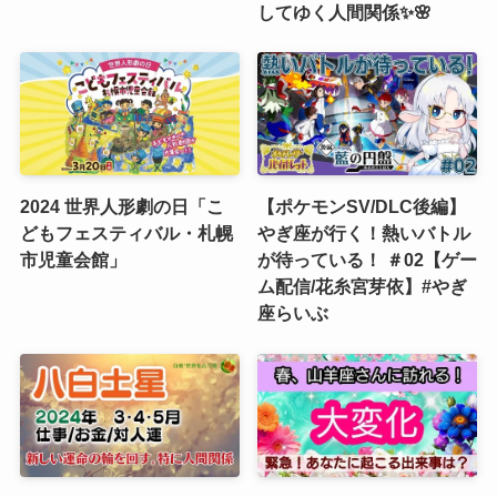
してゆく人間関係✨🌸
2024 世界人形劇の日「こ
【ポケモンSV/DLC後編】
どもフェスティバル・札幌
やぎ座が行く！熱いバトル
市児童会館」
が待っている！ ＃02【ゲー
ム配信/花糸宮芽依】#やぎ
座らいぶ