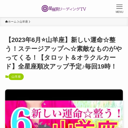
MENU
ホーム
山羊座
【2023年6月⭐️山羊座】新しい運命☆整
う！ステージアップへ☆素敵なものがや
ってくる！【タロット＆オラクルカー
ド】全星座順次アップ予定♪毎回19時！
山羊座