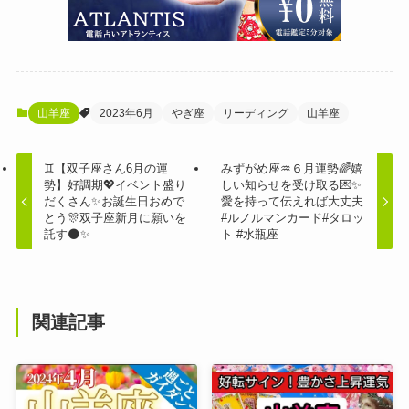
山羊座
2023年6月
やぎ座
リーディング
山羊座
♊️【双子座さん6月の運
みずがめ座♒６月運勢🌈嬉
勢】好調期💖イベント盛り
しい知らせを受け取る💌✨
だくさん✨お誕生日おめで
愛を持って伝えれば大丈夫
とう🎊双子座新月に願いを
#ルノルマンカード#タロッ
託す🌑✨
ト #水瓶座
関連記事