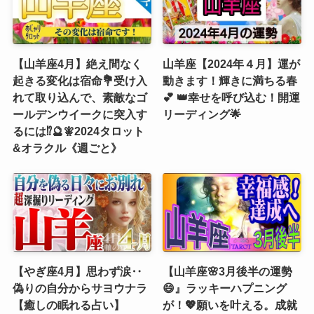
【山羊座4月】絶え間なく
山羊座【2024年４月】運が
起きる変化は宿命💐受け入
動きます！輝きに満ちる春
れて取り込んで、素敵なゴ
💕 👑幸せを呼び込む！開運
ールデンウイークに突入す
リーディング🌟
るには⁉️🔮🧚2024タロット
&オラクル《週ごと》
【やぎ座4月】思わず涙‥
【山羊座🌸3月後半の運勢
偽りの自分からサヨウナラ
😄』ラッキーハプニング
【癒しの眠れる占い】
が！💖願いを叶える。成就