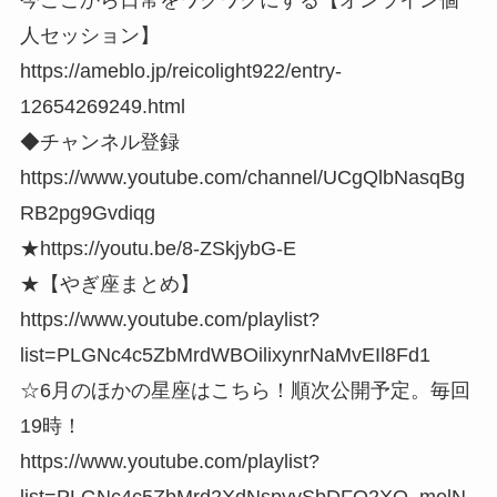
人セッション】
https://ameblo.jp/reicolight922/entry-
12654269249.html
◆チャンネル登録
https://www.youtube.com/channel/UCgQlbNasqBg
RB2pg9Gvdiqg
★https://youtu.be/8-ZSkjybG-E
★【やぎ座まとめ】
https://www.youtube.com/playlist?
list=PLGNc4c5ZbMrdWBOilixynrNaMvEIl8Fd1
☆6月のほかの星座はこちら！順次公開予定。毎回
19時！
https://www.youtube.com/playlist?
list=PLGNc4c5ZbMrd2XdNspyySbDFQ2XO_molN