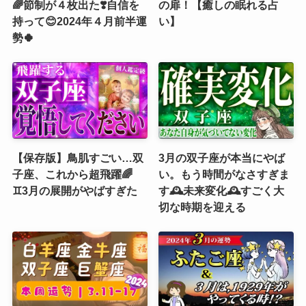
🌈節制が４枚出た❣️自信を
の扉！【癒しの眠れる占
持って😊2024年４月前半運
い】
勢🍀
【保存版】鳥肌すごい…双
3月の双子座が本当にやば
子座、これから超飛躍🌈
い。もう時間がなさすぎま
♊️3月の展開がやばすぎた
す🕰️未来変化🕰️すごく大
切な時期を迎える