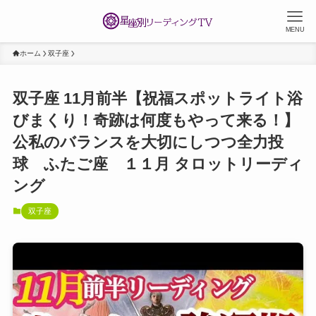
MENU
ホーム
双子座
双子座 11月前半【祝福スポットライト浴
びまくり！奇跡は何度もやって来る！】
公私のバランスを大切にしつつ全力投
球 ふたご座 １１月 タロットリーディ
ング
双子座