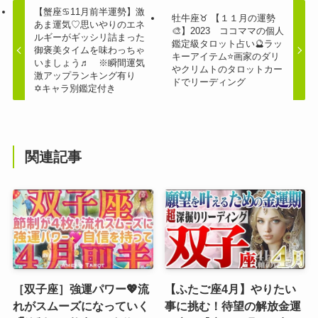
【蟹座♋11月前半運勢】激
牡牛座♉️ 【１１月の運勢
あま運気♡思いやりのエネ
🎨】2023 ココママの個人
ルギーがギッシリ詰まった
鑑定級タロット占い🔮ラッ
御褒美タイムを味わっちゃ
キーアイテム⭐画家のダリ
いましょう♬ ※瞬間運気
やクリムトのタロットカー
激アップランキング有り
ドでリーディング
✡️キャラ別鑑定付き
関連記事
［双子座］強運パワー💖流
【ふたご座4月】やりたい
れがスムーズになっていく
事に挑む！待望の解放金運