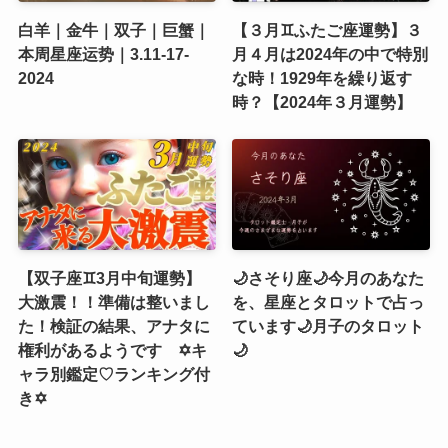
白羊｜金牛｜双子｜巨蟹｜
【３月♊️ふたご座運勢】３
本周星座运势｜3.11-17-
月４月は2024年の中で特別
2024
な時！1929年を繰り返す
時？【2024年３月運勢】
【双子座♊3月中旬運勢】
🌙さそり座🌙今月のあなた
大激震！！準備は整いまし
を、星座とタロットで占っ
た！検証の結果、アナタに
ています🌙月子のタロット
権利があるようです ✡️キ
🌙
ャラ別鑑定♡ランキング付
き✡️