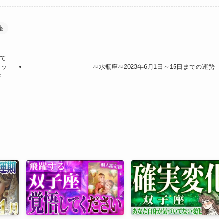
座
って
ロッ
♒水瓶座♒2023年6月1日～15日までの運勢
金