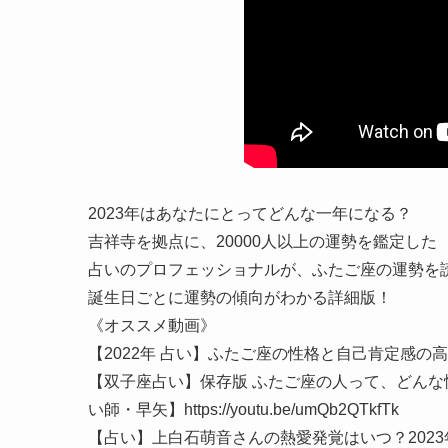
2023年はあなたにとってどんな一年になる？
吉祥寺を拠点に、20000人以上の運勢を鑑定した
占いのプロフェッショナルが、ふたご座の運勢を
誕生日ごとに運勢の傾向がわかる詳細版！
《オススメ動画》
【2022年 占い】ふたご座の性格と自己肯定感の高め方【占い
【双子座占い】保存版 ふたご座の人って、どんな
い師・早矢】https://youtu.be/umQb2QTkfTk
【占い】上白石萌音さんの熱愛発覚はいつ？202