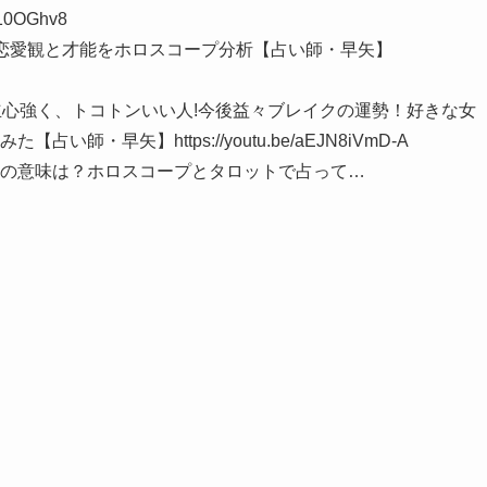
10OGhv8
な恋愛観と才能をホロスコープ分析【占い師・早矢】
で独立心強く、トコトンいい人!今後益々ブレイクの運勢！好きな女
・早矢】https://youtu.be/aEJN8iVmD-A
ドの意味は？ホロスコープとタロットで占って…