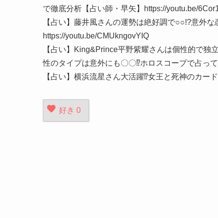
で徹底分析【占い師・早矢】https://youtu.be/6Cor
【占い】藤井風さんの運勢は絶好調で○○!?意外
https://youtu.be/CMUkngovYIQ
【占い】King&Prince平野紫耀さんは個性的
性のタイプは意外にも〇〇⁉︎ホロスコープで占ってみた【占い師
【占い】横浜流星さん大活躍⁉︎女王と死神のカー
好き
0