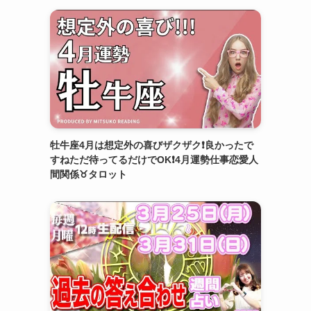
牡牛座4月は想定外の喜びザクザク❗️良かったで
すねただ待ってるだけでOK❗️4月運勢仕事恋愛人
間関係♉️タロット