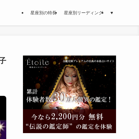
星座別の特長
星座別リーディング
♥
子