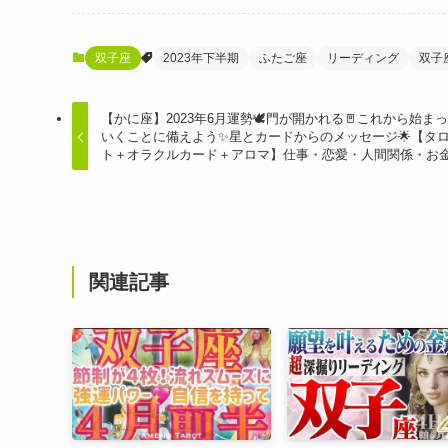
双子座
2023年下半期
ふたご座
リーディング
双子
【かに座】2023年6月運勢🕊門が開かれる🚪これから始ま
いくことに備えよう✨星とカードからのメッセージ🌟【タ
ト＋オラクルカード＋アロマ】仕事・恋愛・人間関係・お
関連記事