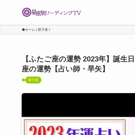
ホーム
双子座
【ふたご座の運勢 2023年】誕生
座の運勢【占い師・早矢】
双子座