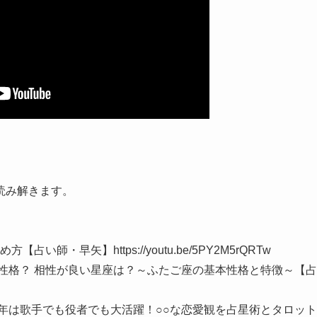
読み解きます。
師・早矢】https://youtu.be/5PY2M5rQRTw
性格？ 相性が良い星座は？～ふたご座の基本性格と特徴～【占
3年は歌手でも役者でも大活躍！○○な恋愛観を占星術とタロット