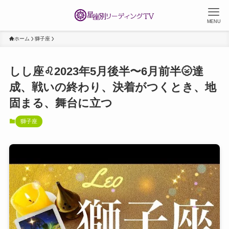
MENU
ホーム
獅子座
しし座♌️2023年5月後半〜6月前半🌝達
成、戦いの終わり、決着がつくとき、地
固まる、舞台に立つ
獅子座