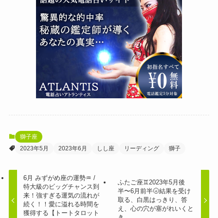
獅子座
2023年5月
2023年6月
しし座
リーディング
獅子
6月 みずがめ座の運勢♒️ /
ふたご座♊️2023年5月後
特大級のビッグチャンス到
半〜6月前半🌝結果を受け
来！強すぎる運気の流れが
取る、白黒はっきり、答
続く！！愛に溢れる時間を
え、心の穴が塞がれいくと
獲得する【トートタロット
き