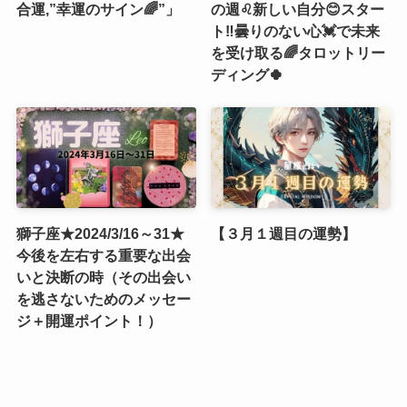
合運,”幸運のサイン🌈”」
の週♌️新しい自分😊スター
ト‼️曇りのない心💓で未来
を受け取る🌈タロットリー
ディング🍀
獅子座★2024/3/16～31★
【３月１週目の運勢】
今後を左右する重要な出会
いと決断の時（その出会い
を逃さないためのメッセー
ジ＋開運ポイント！）