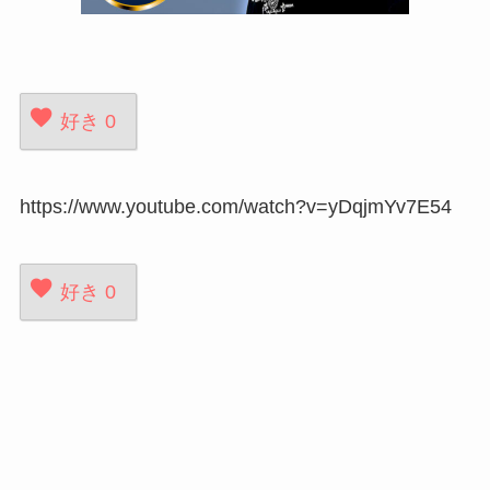
好き
0
https://www.youtube.com/watch?v=yDqjmYv7E54
好き
0