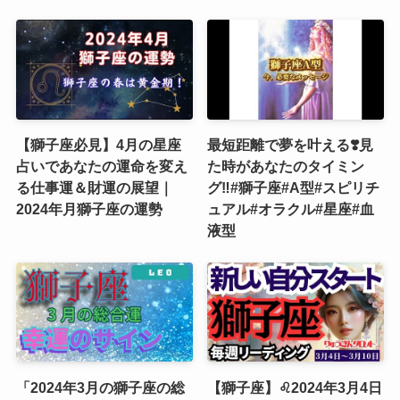
【獅子座必見】4月の星座
最短距離で夢を叶える❣️見
占いであなたの運命を変え
た時があなたのタイミン
る仕事運＆財運の展望｜
グ‼️#獅子座#A型#スピリチ
2024年月獅子座の運勢
ュアル#オラクル#星座#血
液型
「2024年3月の獅子座の総
【獅子座】♌️2024年3月4日