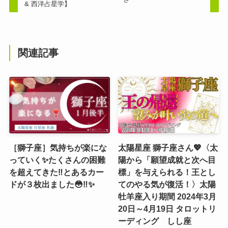
& 西洋占星学】
関連記事
［獅子座］気持ちが楽にな
太陽星座 獅子座さん💖〈太
っていく✨たくさんの困難
陽から「願望成就と次へ目
を超えてきた‼️とあるカー
標」を与えられる！王とし
ドが３枚出ました😳‼️✨
てのやる気が復活！〉太陽
牡羊座入り期間 2024年3月
20日～4月19日 タロットリ
ーディング しし座