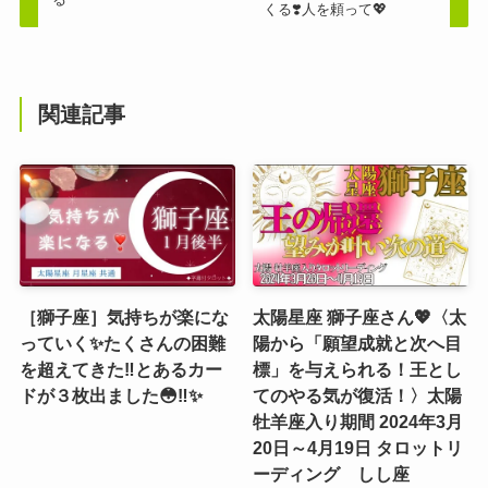
くる❣️人を頼って💖
関連記事
［獅子座］気持ちが楽にな
太陽星座 獅子座さん💖〈太
っていく✨たくさんの困難
陽から「願望成就と次へ目
を超えてきた‼️とあるカー
標」を与えられる！王とし
ドが３枚出ました😳‼️✨
てのやる気が復活！〉太陽
牡羊座入り期間 2024年3月
20日～4月19日 タロットリ
ーディング しし座