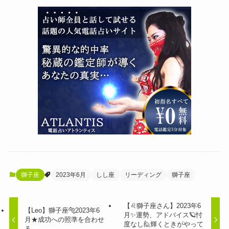
獅子座
2023年6月
しし座
リーディング
獅子座
【♌獅子座さん】2023年6
【Leo】獅子座🐅2023年6
月✨運勢、アドバイス🪐忖
月★成功への照準を合わせ
度なし🙋輝くときがやって
る