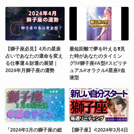
【獅子座必見】4月の星座
最短距離で夢を叶える❣️見
占いであなたの運命を変え
た時があなたのタイミン
る仕事運＆財運の展望｜
グ‼️#獅子座#A型#スピリチ
2024年月獅子座の運勢
ュアル#オラクル#星座#血
液型
「2024年3月の獅子座の総
【獅子座】♌️2024年3月4日