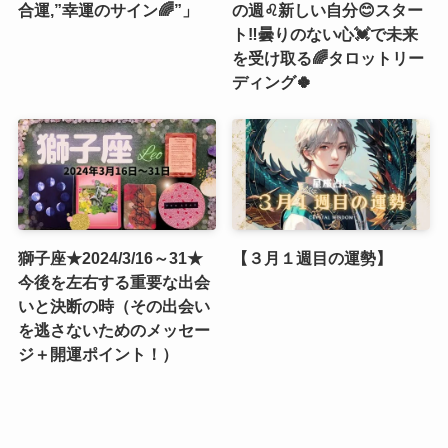
合運,”幸運のサイン🌈”」
の週♌️新しい自分😊スター
ト‼️曇りのない心💓で未来
を受け取る🌈タロットリー
ディング🍀
獅子座★2024/3/16～31★
【３月１週目の運勢】
今後を左右する重要な出会
いと決断の時（その出会い
を逃さないためのメッセー
ジ＋開運ポイント！）