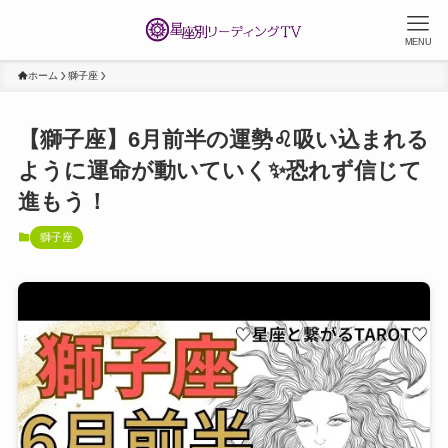
MENU
ホーム
獅子座
【獅子座】6月前半の運勢♌️吸い込まれる
ように運命が動いていく✨恐れず信じて
進もう！
獅子座