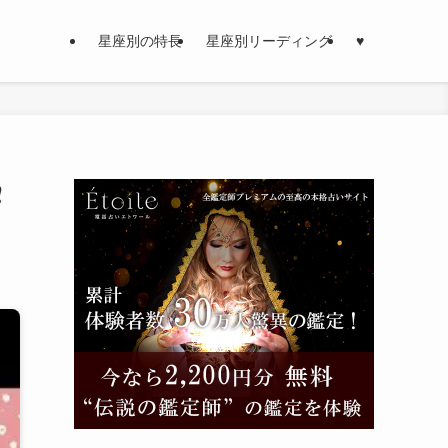
星座別の特長
星座別リーディング
♥
️