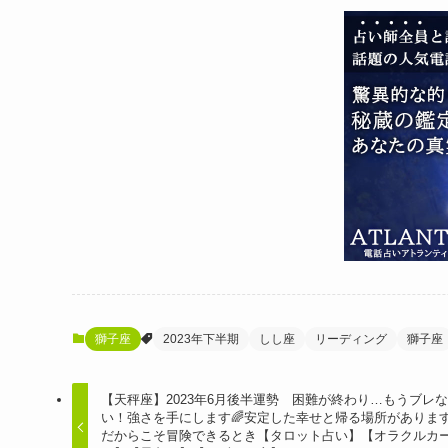
獅子座
2023年下半期
しし座
リーディング
獅子座
【天秤座】2023年6月後半運勢 困難が終わり…もうブレ
い！強さを手にします🌈安定した幸せと帰る場所がありま
だからこそ冒険できるとき【タロット占い】【オラクルカ