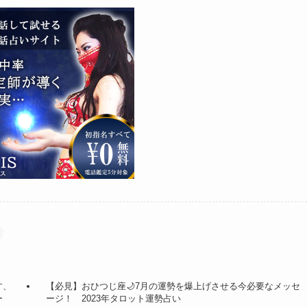
な
す、
【必見】おひつじ座🌙7月の運勢を爆上げさせる今必要なメッセ
ー
ージ！ 2023年タロット運勢占い