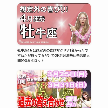
牡牛座4月は想定外の喜びザクザク❗️良かったで
すねただ待ってるだけでOK❗️4月運勢仕事恋愛人
間関係♉️タロット