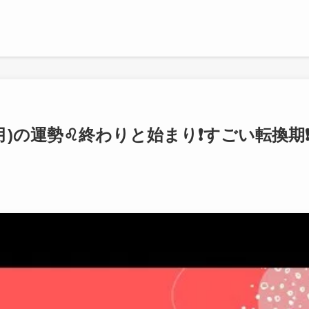
月)の運勢♌️終わりと始まり❗️すごい転換期❗