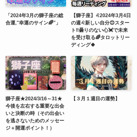
「2024年3月の獅子座の総
【獅子座】♌️2024年3月4日
合運,”幸運のサイン🌈”」
の週♌️新しい自分😊スター
ト‼️曇りのない心💓で未来
を受け取る🌈タロットリー
ディング🍀
獅子座★2024/3/16～31★
【３月１週目の運勢】
今後を左右する重要な出会
いと決断の時（その出会い
を逃さないためのメッセー
ジ＋開運ポイント！）