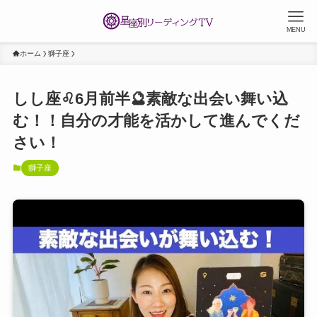
MENU
ホーム
獅子座
しし座♌️6月前半🔮素敵な出会い舞い込
む！！自分の才能を活かして進んでくだ
さい！
獅子座