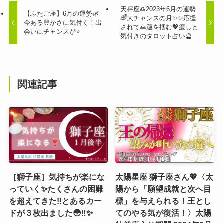
天秤座♎️2023年6月の運勢
【ふたご座】6月の運勢🌿
🌈大チャンスの月✨✨応援
今ある豊かさに気付く！出
されて幸運を掴む💖癒しと
会いにチャンスが⭐
気付きのタロット占い🔮
関連記事
［獅子座］気持ちが楽にな
太陽星座 獅子座さん💖〈太
っていく✨たくさんの困難
陽から「願望成就と次へ目
を超えてきた‼️とあるカー
標」を与えられる！王とし
ドが３枚出ました😳‼️✨
てのやる気が復活！〉太陽