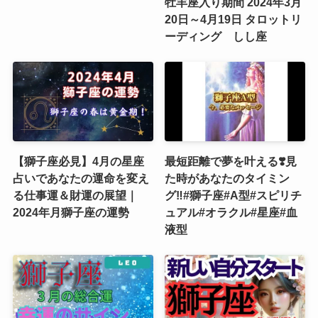
牡羊座入り期間 2024年3月
20日～4月19日 タロットリ
ーディング しし座
【獅子座必見】4月の星座
最短距離で夢を叶える❣️見
占いであなたの運命を変え
た時があなたのタイミン
る仕事運＆財運の展望｜
グ‼️#獅子座#A型#スピリチ
2024年月獅子座の運勢
ュアル#オラクル#星座#血
液型