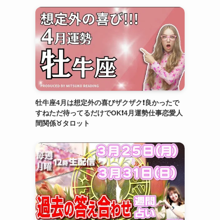
牡牛座4月は想定外の喜びザクザク❗️良かったで
すねただ待ってるだけでOK❗️4月運勢仕事恋愛人
間関係♉️タロット