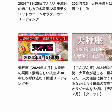
2024年3月25日てんびん座満月
2024/3/25 天秤座満月
の過ごし方🌕水星座12星座💖タ
過ごす！🌛
ロットカード＆オラクルカード
リーディング
天秤座【2024年４月】大逆転
【てんびん座】2024年2
の展開！素晴らしい人生💕 👑
勢 大革命が起こる！世
幸せを呼び込む！開運リーディ
った一人の価値に気付くと
ング🌟
あなたはもう最高の存在
オリジナルを大切に【天
２月】【タロット】