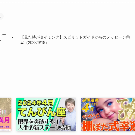
座
ヒー
【見た時がタイミング】スピリットガイドからのメッセージ👼
る
🍒（2023/9/18）