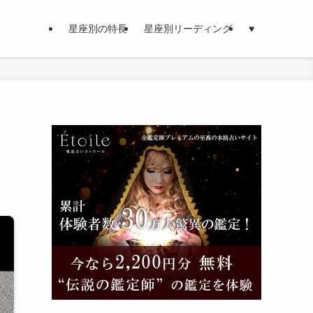
星座別の特長
星座別リーディング
♥
、