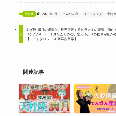
天秤座
2023年9月
てんびん座
リーディング
天秤
やぎ座 10月の運勢♑️ / 限界突破するヒラメキの襲来！魂の
リングが叶う！！見たことのない愛とゆとりの世界が広が
【トートタロット & 西洋占星学】
関連記事