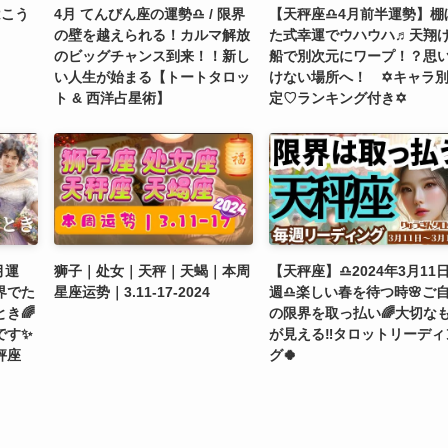
はこう
4月 てんびん座の運勢♎️ / 限界
【天秤座♎4月前半運勢】棚
の壁を越えられる！カルマ解放
た式幸運でウハウハ♬天翔
のビッグチャンス到来！！新し
船で別次元にワープ！？思
い人生が始まる【トートタロッ
けない場所へ！ ✡️キャラ
ト & 西洋占星術】
定♡ランキング付き✡️
月運
狮子｜处女｜天秤｜天蝎｜本周
【天秤座】♎️2024年3月11
界でた
星座运势｜3.11-17-2024
週♎️楽しい春を待つ時🌸ご
き🌈
の限界を取っ払い🌈大切な
です✨
が見える‼️タロットリーディ
秤座
グ🍀