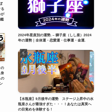
ぼ
ける
いが
別鑑
2024年星座別の運勢. – 獅子座（しし座）2024
年の運勢｜全体運・恋愛運・仕事運・金運.
日の
自身
もの
ン
【水瓶座】9月後半の運勢 ステージ上昇中の水
瓶座さんが最強すぎた・・・！あなたは真実へ
の目覚めを体験する！