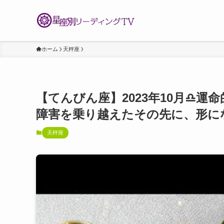
ホーム
天秤座
【てんびん座】2023年10月♎️
障害を乗り越えたその先に、形に
天秤座