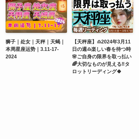
狮子｜处女｜天秤｜天蝎｜
【天秤座】♎️2024年3月11
本周星座运势｜3.11-17-
日の週♎️楽しい春を待つ時
2024
🌸ご自身の限界を取っ払い
🌈大切なものが見える‼️タ
ロットリーディング🍀