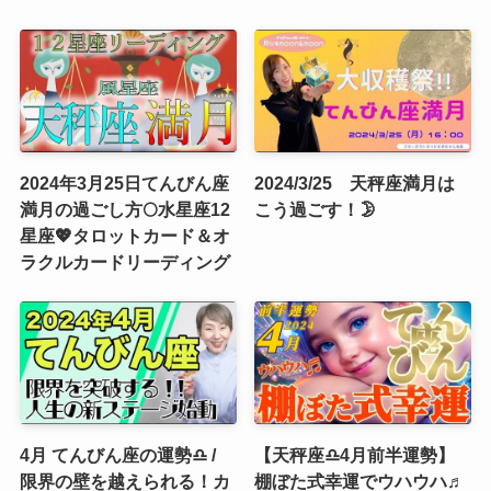
2024年3月25日てんびん座
2024/3/25 天秤座満月は
満月の過ごし方🌕水星座12
こう過ごす！🌛
星座💖タロットカード＆オ
ラクルカードリーディング
4月 てんびん座の運勢♎️ /
【天秤座♎4月前半運勢】
限界の壁を越えられる！カ
棚ぼた式幸運でウハウハ♬