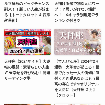
ルマ解放のビッグチャンス
天翔ける船で別次元にワー
到来！！新しい人生が始ま
プ！？思いがけない場所
る【トートタロット & 西洋
へ！ ✡️キャラ別鑑定♡ラ
占星術】
ンキング付き✡️
天秤座【2024年４月】大逆
【てんびん座】2024年2月
転の展開！素晴らしい人生
運勢 大革命が起こる！世
💕 👑幸せを呼び込む！開運
界でたった一人の価値に気
リーディング🌟
付くとき🌈あなたはもう最
高の存在です✨オリジナル
を大切に【天秤座 ２月】
【タロット】