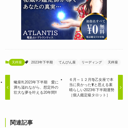
天秤座
2023年下半期
てんびん座
リーディング
天秤座
６月～１２月♍乙女座で本
蠍座♏️2023年下半期 愛に
当に良かった❣️と思える素
満ち溢れながら、想定外の
晴らしい2023年下半期運勢
壮大な夢を叶える20年間‼️
［個人鑑定級タロット］
関連記事