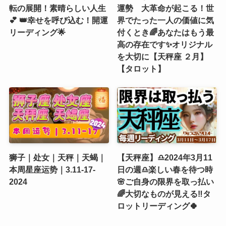
転の展開！素晴らしい人生
運勢 大革命が起こる！世
💕 👑幸せを呼び込む！開運
界でたった一人の価値に気
リーディング🌟
付くとき🌈あなたはもう最
高の存在です✨オリジナル
を大切に【天秤座 ２月】
【タロット】
狮子｜处女｜天秤｜天蝎｜
【天秤座】♎️2024年3月11
本周星座运势｜3.11-17-
日の週♎️楽しい春を待つ時
2024
🌸ご自身の限界を取っ払い
🌈大切なものが見える‼️タ
ロットリーディング🍀