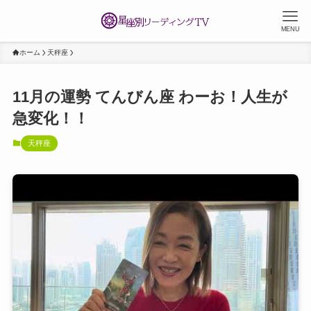
MENU
ホーム
天秤座
11月の運勢 てんびん座 わーお！人生が
急変化！！
天秤座