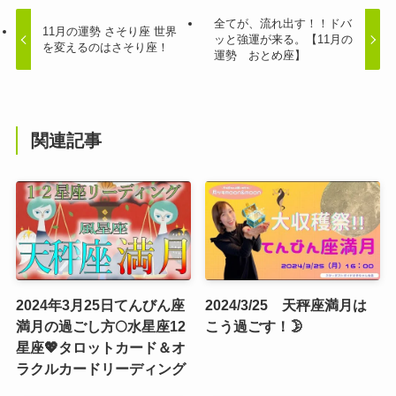
全てが、流れ出す！！ドバ
11月の運勢 さそり座 世界
ッと強運が来る。【11月の
を変えるのはさそり座！
運勢 おとめ座】
関連記事
2024年3月25日てんびん座
2024/3/25 天秤座満月は
満月の過ごし方🌕水星座12
こう過ごす！🌛
星座💖タロットカード＆オ
ラクルカードリーディング