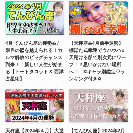
4月 てんびん座の運勢♎️ /
【天秤座♎4月前半運勢】
限界の壁を越えられる！カ
棚ぼた式幸運でウハウハ♬
ルマ解放のビッグチャンス
天翔ける船で別次元にワー
到来！！新しい人生が始ま
プ！？思いがけない場所
る【トートタロット & 西洋
へ！ ✡️キャラ別鑑定♡ラ
占星術】
ンキング付き✡️
天秤座【2024年４月】大逆
【てんびん座】2024年2月