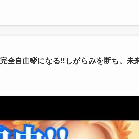
週♎️完全自由🍃になる‼️しがらみを断ち、未