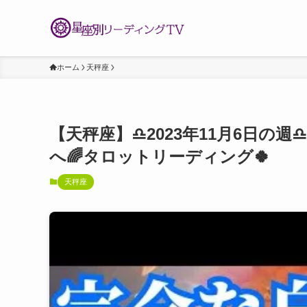
ホーム
天秤座
【天秤座】♎️2023年11月6日の
へ🌈タロットリーディング🍀
天秤座