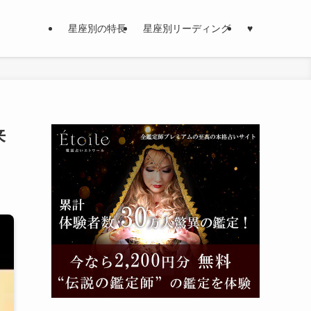
星座別の特長
星座別リーディング
♥
来