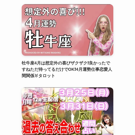
牡牛座4月は想定外の喜びザクザク❗️良かったで
すねただ待ってるだけでOK❗️4月運勢仕事恋愛人
間関係♉️タロット