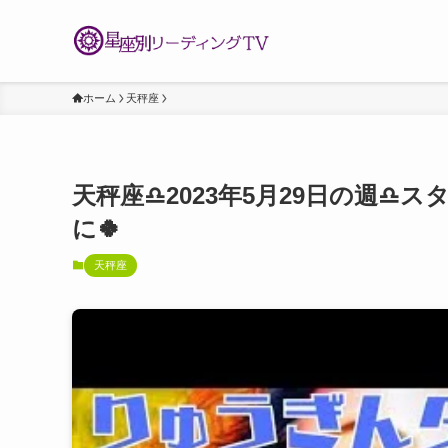
ホーム
天秤座
天秤座♎️2023年5月29日の週♎
に🍀
天秤座