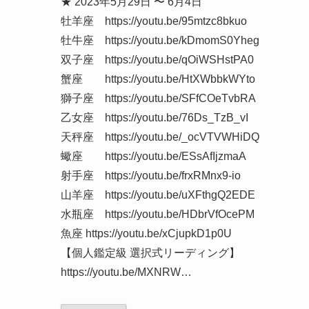
★ 2023年5月29日 〜 6月4日
牡羊座 https://youtu.be/95mtzc8bkuo
牡牛座 https://youtu.be/kDmomS0Yheg
双子座 https://youtu.be/qOiWSHstPA0
蟹座 https://youtu.be/HtXWbbkWYto
獅子座 https://youtu.be/SFfCOeTvbRA
乙女座 https://youtu.be/76Ds_TzB_vI
天秤座 https://youtu.be/_ocVTVWHiDQ
蠍座 https://youtu.be/ESsAfIjzmaA
射手座 https://youtu.be/frxRMnx9-io
山羊座 https://youtu.be/uXFthgQ2EDE
水瓶座 https://youtu.be/HDbrVfOcePM
魚座 https://youtu.be/xCjupkD1p0U
【個人鑑定級 選択式リーディング】
https://youtu.be/MXNRW…