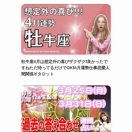
牡牛座4月は想定外の喜びザクザク❗️良かったで
すねただ待ってるだけでOK❗️4月運勢仕事恋愛人
間関係♉️タロット