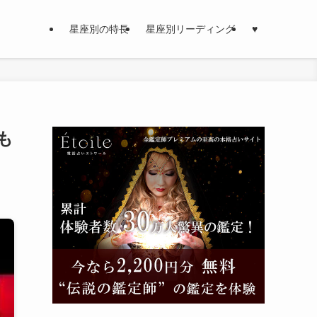
星座別の特長
星座別リーディング
♥
も