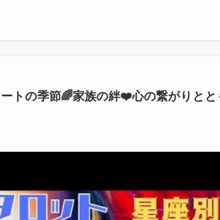
️スタートの季節🌈家族の絆❤️心の繋がりとと