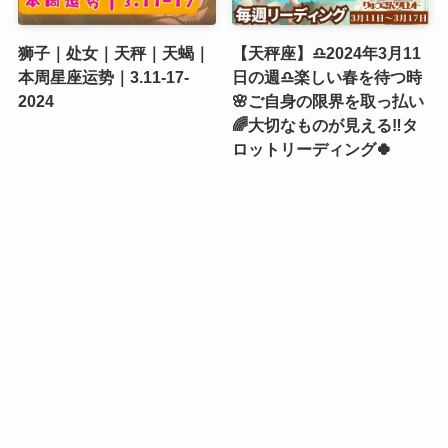
狮子｜处女｜天秤｜天蝎｜
【天秤座】♎️2024年3月11
本周星座运势｜3.11-17-
日の週♎️楽しい春を待つ時
2024
🌸ご自身の限界を取っ払い
🌈大切なものが見える‼️タ
ロットリーディング🍀