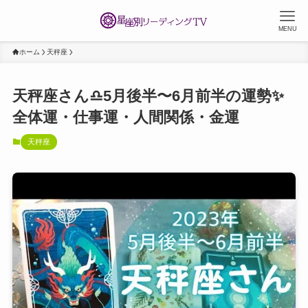
MENU
ホーム
天秤座
天秤座さん♎️5月後半〜6月前半の運勢✨
全体運・仕事運・人間関係・金運
天秤座