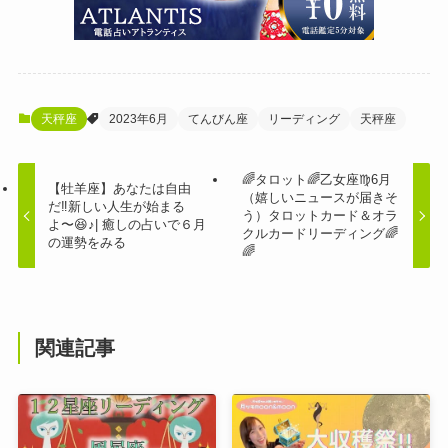
天秤座
2023年6月
てんびん座
リーディング
天秤座
🌈タロット🌈乙女座♍️6月
【牡羊座】あなたは自由
（嬉しいニュースが届きそ
だ‼️新しい人生が始まる
う）タロットカード＆オラ
よ〜😆♪| 癒しの占いで６月
クルカードリーディング🌈
の運勢をみる
🌈
関連記事