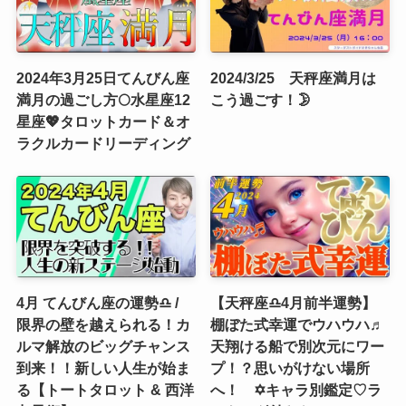
2024年3月25日てんびん座
2024/3/25 天秤座満月は
満月の過ごし方🌕水星座12
こう過ごす！🌛
星座💖タロットカード＆オ
ラクルカードリーディング
4月 てんびん座の運勢♎️ /
【天秤座♎4月前半運勢】
限界の壁を越えられる！カ
棚ぼた式幸運でウハウハ♬
ルマ解放のビッグチャンス
天翔ける船で別次元にワー
到来！！新しい人生が始ま
プ！？思いがけない場所
る【トートタロット & 西洋
へ！ ✡️キャラ別鑑定♡ラ