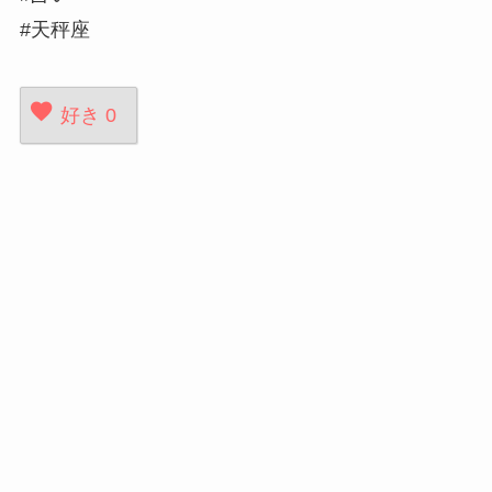
#天秤座
好き
0