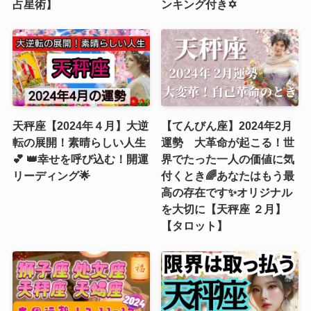
占星術】
ンキング付き✡️
天秤座【2024年４月】大逆
【てんびん座】2024年2月
転の展開！素晴らしい人生
運勢 大革命が起こる！世
💕 👑幸せを呼び込む！開運
界でたった一人の価値に気
リーディング🌟
付くとき🌈あなたはもう最
高の存在です✨オリジナル
を大切に【天秤座 ２月】
【タロット】