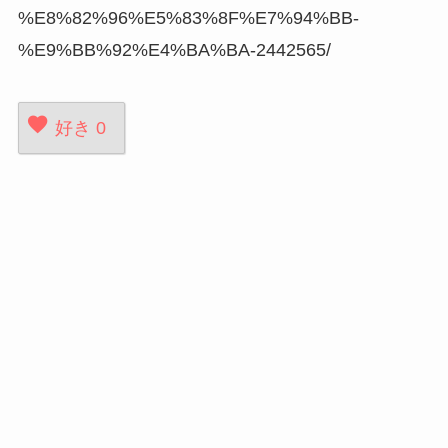
%E8%82%96%E5%83%8F%E7%94%BB-
%E9%BB%92%E4%BA%BA-2442565/
好き
0