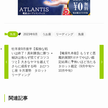
魚座
2023年9月
うお座
リーディング
魚座
牡羊座9月後半【孤独な戦
いは終了！真剣勝負に勝つ
【蠍座♏️本能】もうすぐ悪
秘訣は焦らず慌てずコツコ
魔的展開‼️ガチでやばい鑑
ツと】大きなヤマを越えて
定結果に💐怖いほど当たる
さらに成長する時 おひつ
タロット鑑定《9月中旬〜
じ座 ９月運勢 タロット
10月中旬》
リーディング
関連記事