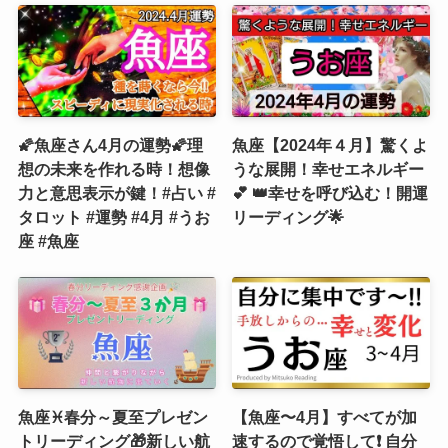
🌠魚座さん4月の運勢🌠理
魚座【2024年４月】驚くよ
想の未来を作れる時！想像
うな展開！幸せエネルギー
力と意思表示が鍵！#占い #
💕 👑幸せを呼び込む！開運
タロット #運勢 #4月 #うお
リーディング🌟
座 #魚座
魚座♓春分～夏至プレゼン
【魚座〜4月】すべてが加
トリーディング🎁新しい航
速するので覚悟して❗️ 自分