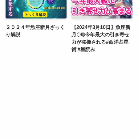
２０２４年魚座新月ざっく
【2024年3月10日】魚座新
り解説
月🌕♍️今年最大の引き寄せ
力が発揮される#西洋占星
術 #星読み