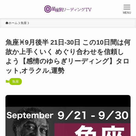
MENU
ホーム
魚座
魚座♓️9月後半 21日-30日 この10日間は何
故か上手くいく めぐり合わせを信頼し
よう【感情のゆらぎリーディング】タロ
ット,オラクル,運勢
魚座