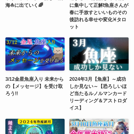
海⛵️に出ていく🌈
に集中して正解❗️魚座さんが
春に手放すといいものその
後訪れる幸せや変化♓️タロ
ット
3/12金星魚座入り 未来から
2024年3月【魚座】～成功
の【メッセージ】を受け取
しか見ない～【恐ろしいほ
ろう!!
ど当たるルノルマンカード
リーディング＆アストロダ
イス】