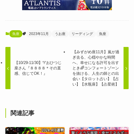
魚座
2023年11月
うお座
リーディング
魚座
【みずがめ座11月】嵐が過
ぎ去る、心穏やかな時間
【10/29-11/30】♈️おひつじ
へ、幸せになる許可を出す
座さん『８８８８＊その直
とき🌈コンフォートゾーン
感、信じてOK！』
を抜ける、人生の師との出
会い【タロット占い】【占
い】【水瓶座】【占星術】
関連記事