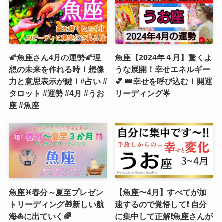
🌠魚座さん4月の運勢🌠理
魚座【2024年４月】驚くよ
想の未来を作れる時！想像
うな展開！幸せエネルギー
力と意思表示が鍵！#占い #
💕 👑幸せを呼び込む！開運
タロット #運勢 #4月 #うお
リーディング🌟
座 #魚座
魚座♓春分～夏至プレゼン
【魚座〜4月】すべてが加
トリーディング🎁新しい航
速するので覚悟して❗️ 自分
海⛵️に出ていく🌈
に集中して正解❗️魚座さんが