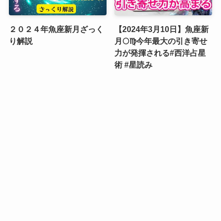
２０２４年魚座新月ざっく
【2024年3月10日】魚座新
り解説
月🌕♍️今年最大の引き寄せ
力が発揮される#西洋占星
術 #星読み