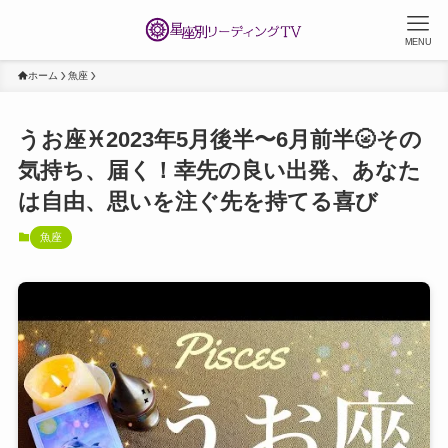
MENU
ホーム
魚座
うお座♓️2023年5月後半〜6月前半🌝その
気持ち、届く！幸先の良い出発、あなた
は自由、思いを注ぐ先を持てる喜び
魚座