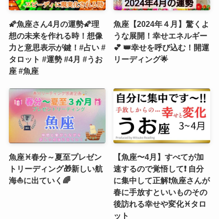
🌠魚座さん4月の運勢🌠理
魚座【2024年４月】驚くよ
想の未来を作れる時！想像
うな展開！幸せエネルギー
力と意思表示が鍵！#占い #
💕 👑幸せを呼び込む！開運
タロット #運勢 #4月 #うお
リーディング🌟
座 #魚座
魚座♓春分～夏至プレゼン
【魚座〜4月】すべてが加
トリーディング🎁新しい航
速するので覚悟して❗️ 自分
海⛵️に出ていく🌈
に集中して正解❗️魚座さんが
春に手放すといいものその
後訪れる幸せや変化♓️タロ
ット