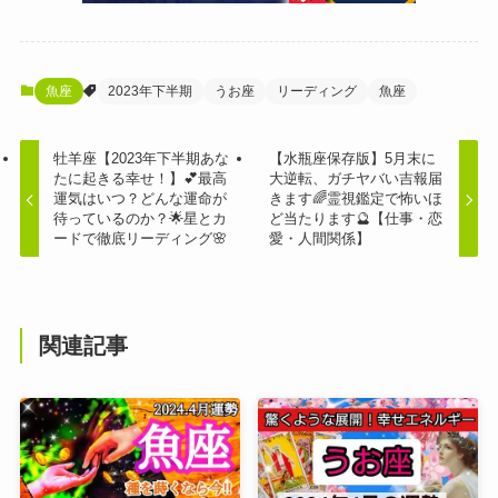
魚座
2023年下半期
うお座
リーディング
魚座
牡羊座【2023年下半期あな
【水瓶座保存版】5月末に
たに起きる幸せ！】💕最高
大逆転、ガチヤバい吉報届
運気はいつ？どんな運命が
きます🌈霊視鑑定で怖いほ
待っているのか？🌟星とカ
ど当たります🔮【仕事・恋
ードで徹底リーディング🌸
愛・人間関係】
関連記事