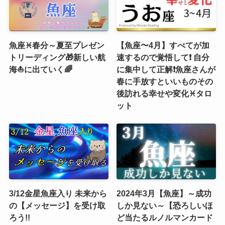
魚座♓春分～夏至プレゼン
【魚座〜4月】すべてが加
トリーディング🎁新しい航
速するので覚悟して❗️ 自分
海⛵️に出ていく🌈
に集中して正解❗️魚座さんが
春に手放すといいものその
後訪れる幸せや変化♓️タロ
ット
3/12金星魚座入り 未来から
2024年3月【魚座】～成功
の【メッセージ】を受け取
しか見ない～【恐ろしいほ
ろう!!
ど当たるルノルマンカード