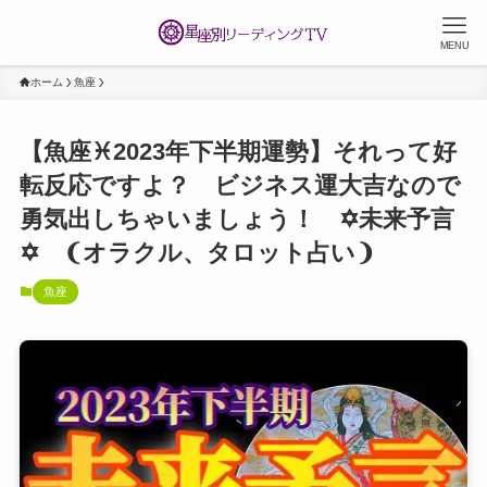
MENU
ホーム
魚座
【魚座♓2023年下半期運勢】それって好
転反応ですよ？ ビジネス運大吉なので
勇気出しちゃいましょう！ ✡️未来予言
✡️ ❨オラクル、タロット占い❩
魚座