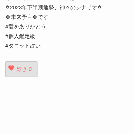
✡️2023年下半期運勢、神々のシナリオ✡️
🍀未来予言🍀です
#愛をありがとう
#個人鑑定級
#タロット占い
好き
0