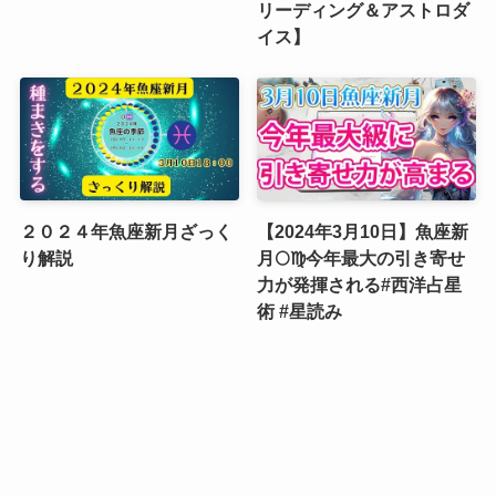
リーディング＆アストロダ
イス】
２０２４年魚座新月ざっく
【2024年3月10日】魚座新
り解説
月🌕♍️今年最大の引き寄せ
力が発揮される#西洋占星
術 #星読み