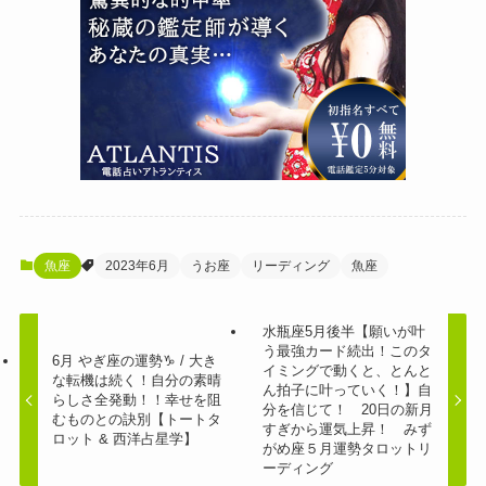
魚座
2023年6月
うお座
リーディング
魚座
水瓶座5月後半【願いが叶
う最強カード続出！このタ
6月 やぎ座の運勢♑️ / 大き
イミングで動くと、とんと
な転機は続く！自分の素晴
ん拍子に叶っていく！】自
らしさ全発動！！幸せを阻
分を信じて！ 20日の新月
むものとの訣別【トートタ
すぎから運気上昇！ みず
ロット & 西洋占星学】
がめ座５月運勢タロットリ
ーディング