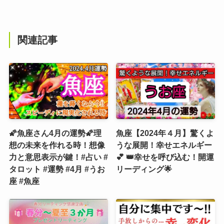
関連記事
🌠魚座さん4月の運勢🌠理
魚座【2024年４月】驚くよ
想の未来を作れる時！想像
うな展開！幸せエネルギー
力と意思表示が鍵！#占い #
💕 👑幸せを呼び込む！開運
タロット #運勢 #4月 #うお
リーディング🌟
座 #魚座