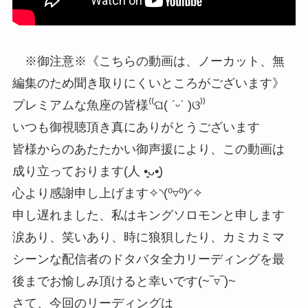
※御注意※《こちらの動画は、ノーカット、無
編集のため聞き取りにくいところがございます》
プレミアムな魚座の皆様⁽⁽ଘ( ˊᵕˋ )ଓ⁾⁾
いつも御視聴頂き真にありがとうございます
皆様からのあたたかい御声援により、この動画は
成り立っております(人 •͈ᴗ•͈)
心より感謝申し上げます✧◝(⁰▿⁰)◜✧
申し遅れました、私はキングソロモンと申します
涙あり、笑いあり、時に狼狽したり、カミカミマ
シーンな配信者のドタバタ全力リーディングを最
後までお愉しみ頂けると幸いです(~‾▿‾)~
さて、今回のリーディングは