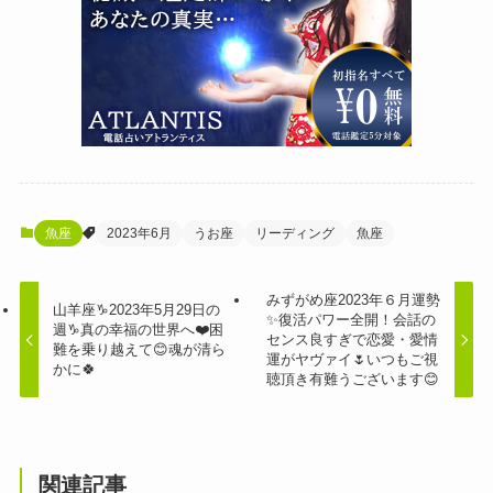
魚座
2023年6月
うお座
リーディング
魚座
みずがめ座2023年６月運勢
山羊座♑️2023年5月29日の
✨復活パワー全開！会話の
週♑️真の幸福の世界へ❤️困
センス良すぎで恋愛・愛情
難を乗り越えて😊魂が清ら
運がヤヴァイ🌷いつもご視
かに🍀
聴頂き有難うございます😊
関連記事