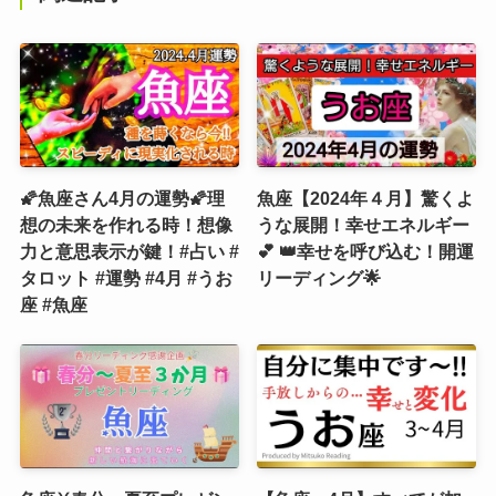
🌠魚座さん4月の運勢🌠理
魚座【2024年４月】驚くよ
想の未来を作れる時！想像
うな展開！幸せエネルギー
力と意思表示が鍵！#占い #
💕 👑幸せを呼び込む！開運
タロット #運勢 #4月 #うお
リーディング🌟
座 #魚座