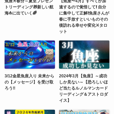
魚座♓春分～夏至プレゼン
【魚座〜4月】すべてが加
トリーディング🎁新しい航
速するので覚悟して❗️ 自分
海⛵️に出ていく🌈
に集中して正解❗️魚座さんが
春に手放すといいものその
後訪れる幸せや変化♓️タロ
ット
3/12金星魚座入り 未来から
2024年3月【魚座】～成功
の【メッセージ】を受け取
しか見ない～【恐ろしいほ
ろう!!
ど当たるルノルマンカード
リーディング＆アストロダ
イス】