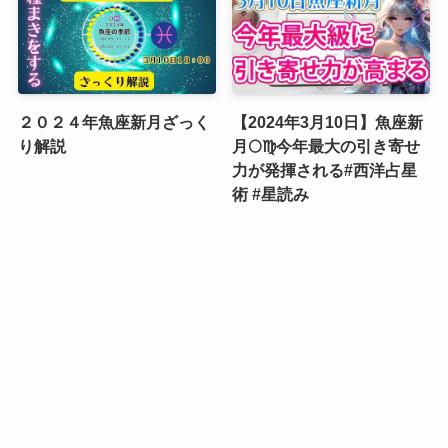
２０２４年魚座新月ざっく
【2024年3月10日】魚座新
り解説
月🌕♍️今年最大の引き寄せ
力が発揮される#西洋占星
術 #星読み