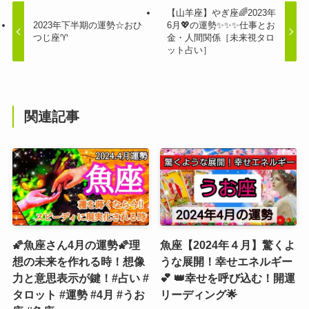
【山羊座】やぎ座🌈2023年
2023年下半期の運勢☆おひ
6月💖の運勢✨✨✨仕事とお
つじ座♈
金・人間関係［未来視タロ
ット占い］
関連記事
🌠魚座さん4月の運勢🌠理
魚座【2024年４月】驚くよ
想の未来を作れる時！想像
うな展開！幸せエネルギー
力と意思表示が鍵！#占い #
💕 👑幸せを呼び込む！開運
タロット #運勢 #4月 #うお
リーディング🌟