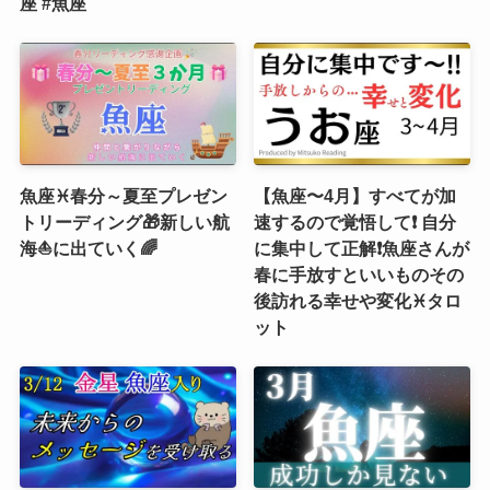
座 #魚座
魚座♓春分～夏至プレゼン
【魚座〜4月】すべてが加
トリーディング🎁新しい航
速するので覚悟して❗️ 自分
海⛵️に出ていく🌈
に集中して正解❗️魚座さんが
春に手放すといいものその
後訪れる幸せや変化♓️タロ
ット