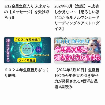
3/12金星魚座入り 未来から
2024年3月【魚座】～成功
の【メッセージ】を受け取
しか見ない～【恐ろしいほ
ろう!!
ど当たるルノルマンカード
リーディング＆アストロダ
イス】
２０２４年魚座新月ざっく
【2024年3月10日】魚座新
り解説
月🌕♍️今年最大の引き寄せ
力が発揮される#西洋占星
術 #星読み