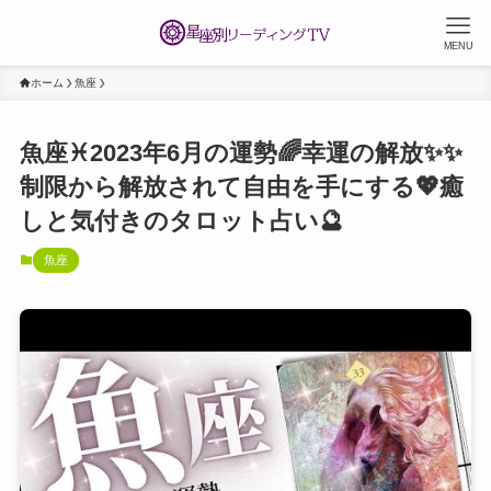
MENU
ホーム
魚座
魚座♓️2023年6月の運勢🌈幸運の解放✨✨
制限から解放されて自由を手にする💖癒
しと気付きのタロット占い🔮
魚座