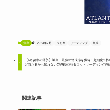
魚座
2023年7月
うお座
リーディング
魚座
【6月後半の運勢】蠍座 最強の達成感を獲得！超細密✨怖
ど当たるかも知れない😇#星座別#タロットリーディング#
関連記事