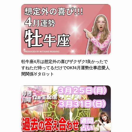
牡牛座4月は想定外の喜びザクザク❗️良かったで
すねただ待ってるだけでOK❗️4月運勢仕事恋愛人
間関係♉️タロット