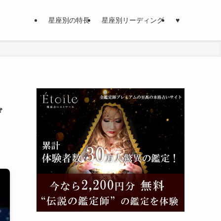
星座別の特長
星座別リーディング
♥
デ