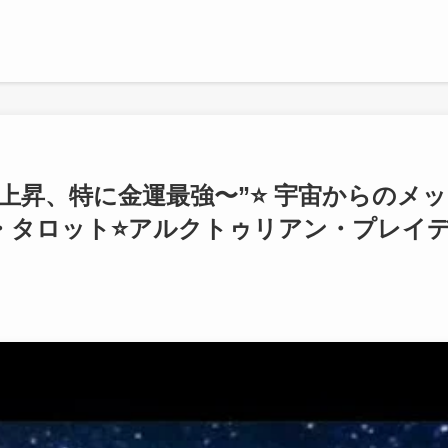
運気上昇、特に金運最強〜”⭐️ 宇宙からのメッ
・タロット⭐️アルクトゥリアン・プレイ