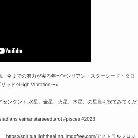
体的最強、今までの努力が実る年〜”⭐️シリアン・スターシード・タロ
High Vibration〜⭐
アセンダント,水星、金星、火星、木星、の星座も観てみてくだ
eiadians #sirianstarseedtarot #pisces #2023
pirituallighthealing.jimdofree.com/アストラルプロジ