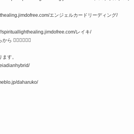
ghthealing.jimdofree.com/エンジェルカードリーディング/
、
llighthealing.jimdofree.com/レイキ/
👇🏼👇🏼
ります。
eiadianhybrid/
.jp/daharuko/