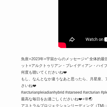
魚座⭐️2023年⭐️宇宙からのメッセージ⭐️“ 全
ット⭐️アルクトゥリアン・プレイディアン・ハイブリッド⭐️
何度も聴いてくださいね❤️
もし、なんとなか違うなあと思ったら、月星座、
さいね❤️
#arcturianpleiadianhybrid #starseed #arcturian #pl
最高な毎日をお過ごしくださいね❤️⭐️🌸🌏
アストラルプロジェクションリーディング（TM)： https://s