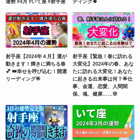
運勢 #4月 #いて座 #射手座
ディング🍀
射手座【2024年４月】運が
射手座【緊急！春に訪れる
動きます！輝きに満ちる春
大変化】2024年の春、あな
💕 👑幸せを呼び込む！開運
たに訪れる大変化！あなた
リーディング🌟
に起きる出来事は何？🌟仕
事、金運、恋愛、人間関
係、魂、健康……🌸