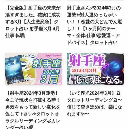
【完全版】射手座の未来が
射手座さん♐2024年3月の
凄すぎました。確実に成功
運勢✨対人運めっちゃい
する3月【人生激変急】タ
い！！恋愛の大どんでん返
ロット占い 射手座 3月 4月
し！！【1ヶ月間のテー
仕事 転職
マ・全体/仕事/恋愛運・ア
ドバイス】タロット占い
【射手座2024年3月運勢】
【いて座♐️2024年3月】🔮
今こそ現状を打破する時！
タロットリーディング🔮〜
勇気をもって新しい変化を
信じて突き進めば、楽にな
促して下さい⭐️タロットオ
れます✨〜
ラクルリーディング🌙カレ
ンダー占い🌈