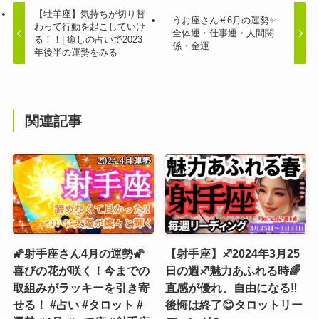
【牡羊座】気持ちが切り替
うお座さん♓️6月の運勢✨
わって行動を起こしていけ
全体運・仕事運・人間関
る！！| 癒しの占いで2023
係・金運
年後半の運勢をみる
関連記事
🌠射手座さん4月の運勢🌠
【射手座】♐️2024年3月25
喜びの花が咲く！今までの
日の週♐️魅力あふれる時🌈
取組みがラッキーを引き寄
直感が優れ、自由になる‼️
せる！ #占い #タロット #
後悔は終了😊タロットリー