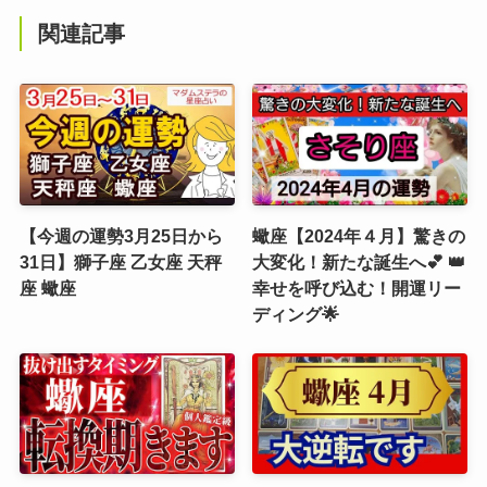
関連記事
【今週の運勢3月25日から
蠍座【2024年４月】驚きの
31日】獅子座 乙女座 天秤
大変化！新たな誕生へ💕 👑
座 蠍座
幸せを呼び込む！開運リー
ディング🌟