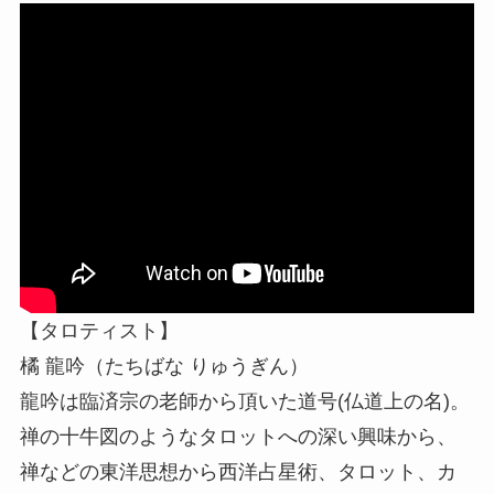
【タロティスト】
橘 龍吟（たちばな りゅうぎん）
龍吟は臨済宗の老師から頂いた道号(仏道上の名)。
禅の十牛図のようなタロットへの深い興味から、
禅などの東洋思想から西洋占星術、タロット、カ