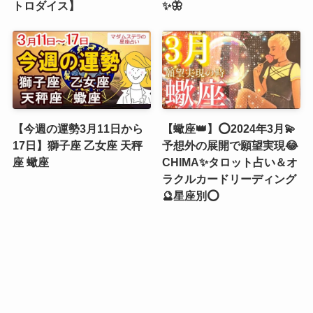
トロダイス】
✨🦋
【今週の運勢3月11日から
【蠍座👑】⭕2024年3月💫
17日】獅子座 乙女座 天秤
予想外の展開で願望実現😂
座 蠍座
CHIMA✨タロット占い＆オ
ラクルカードリーディング
🔮星座別⭕