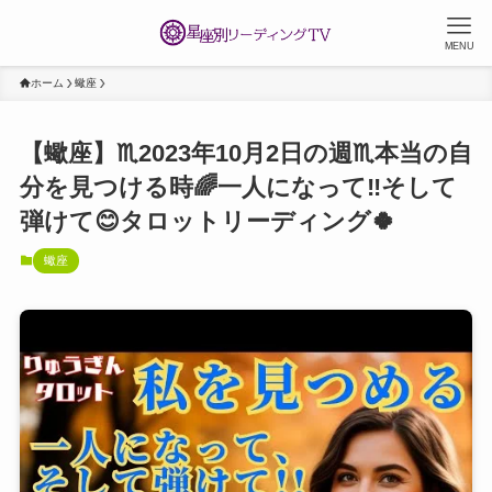
MENU
ホーム
蠍座
【蠍座】♏️2023年10月2日の週♏️本当の自
分を見つける時🌈一人になって‼️そして
弾けて😊タロットリーディング🍀
蠍座