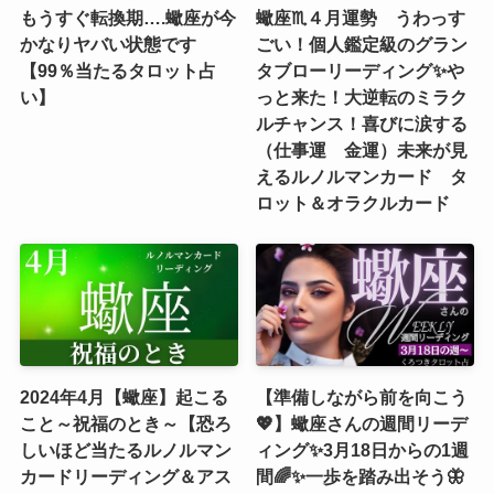
もうすぐ転換期….蠍座が今
蠍座♏４月運勢 うわっす
かなりヤバい状態です
ごい！個人鑑定級のグラン
【99％当たるタロット占
タブローリーディング✨や
い】
っと来た！大逆転のミラク
ルチャンス！喜びに涙する
（仕事運 金運）未来が見
えるルノルマンカード タ
ロット＆オラクルカード
2024年4月【蠍座】起こる
【準備しながら前を向こう
こと～祝福のとき～【恐ろ
💖】蠍座さんの週間リーデ
しいほど当たるルノルマン
ィング✨3月18日からの1週
カードリーディング＆アス
間🌈✨一歩を踏み出そう🦋