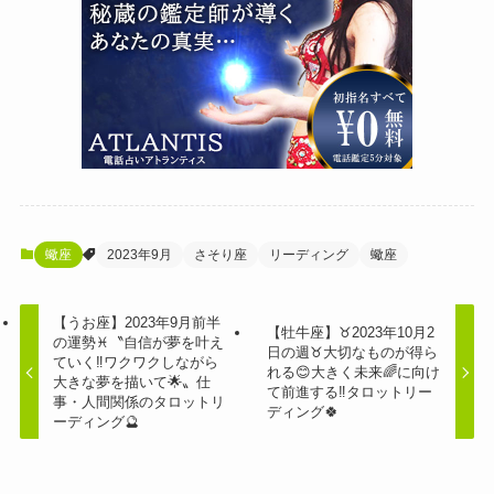
蠍座
2023年9月
さそり座
リーディング
蠍座
【うお座】2023年9月前半
【牡牛座】♉️2023年10月2
の運勢♓️〝自信が夢を叶え
日の週♉️大切なものが得ら
ていく‼️ワクワクしながら
れる😊大きく未来🌈に向け
大きな夢を描いて🌟〟仕
て前進する‼️タロットリー
事・人間関係のタロットリ
ディング🍀
ーディング🔮