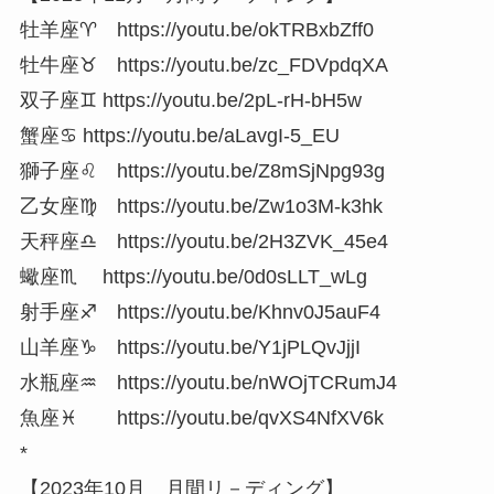
牡羊座♈ https://youtu.be/okTRBxbZff0
牡牛座♉ https://youtu.be/zc_FDVpdqXA
双子座♊ https://youtu.be/2pL-rH-bH5w
蟹座♋ https://youtu.be/aLavgI-5_EU
獅子座♌ https://youtu.be/Z8mSjNpg93g
乙女座♍ https://youtu.be/Zw1o3M-k3hk
天秤座♎ https://youtu.be/2H3ZVK_45e4
蠍座♏ https://youtu.be/0d0sLLT_wLg
射手座♐ https://youtu.be/Khnv0J5auF4
山羊座♑ https://youtu.be/Y1jPLQvJjjI
水瓶座♒ https://youtu.be/nWOjTCRumJ4
魚座♓ https://youtu.be/qvXS4NfXV6k
*
【2023年10月 月間リ－ディング】