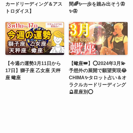
カードリーディング＆アス
間🌈✨一歩を踏み出そう🦋
トロダイス】
✨🦋
【今週の運勢3月11日から
【蠍座👑】⭕2024年3月💫
17日】獅子座 乙女座 天秤
予想外の展開で願望実現😂
座 蠍座
CHIMA✨タロット占い＆オ
ラクルカードリーディング
🔮星座別⭕