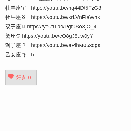
牡羊座♈ https://youtu.be/nq44Dt5FzG8
牡牛座♉ https://youtu.be/krLVnFIaWhk
双子座♊ https://youtu.be/Pgt9SoXjO_4
蟹座♋ https://youtu.be/cO8gJ8uw0yY
獅子座♌ https://youtu.be/aPihM05xqgs
乙女座♍ h…
好き
0