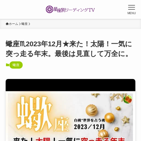
MENU
ホーム
蠍座
蠍座♏2023年12月★来た！太陽！一気に
突っ走る年末。最後は見直して万全に。
蠍座