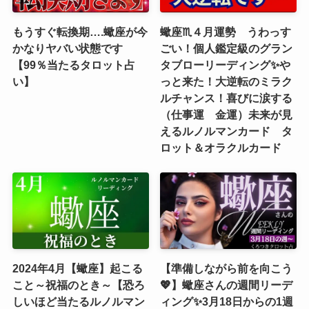
もうすぐ転換期….蠍座が今
蠍座♏４月運勢 うわっす
かなりヤバい状態です
ごい！個人鑑定級のグラン
【99％当たるタロット占
タブローリーディング✨や
い】
っと来た！大逆転のミラク
ルチャンス！喜びに涙する
（仕事運 金運）未来が見
えるルノルマンカード タ
ロット＆オラクルカード
2024年4月【蠍座】起こる
【準備しながら前を向こう
こと～祝福のとき～【恐ろ
💖】蠍座さんの週間リーデ
しいほど当たるルノルマン
ィング✨3月18日からの1週