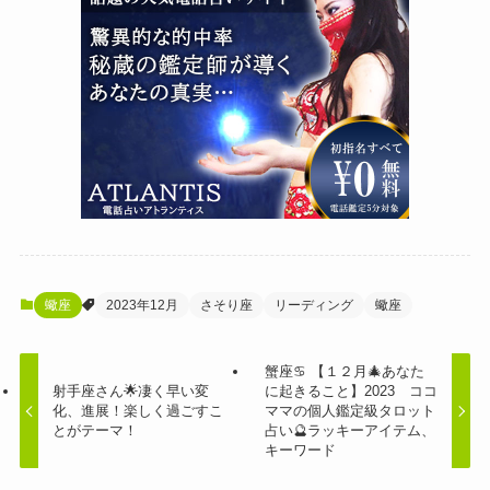
蠍座
2023年12月
さそり座
リーディング
蠍座
蟹座♋️ 【１２月🎄あなた
射手座さん🌟凄く早い変
に起きること】2023 ココ
化、進展！楽しく過ごすこ
ママの個人鑑定級タロット
とがテーマ！
占い🔮ラッキーアイテム、
キーワード