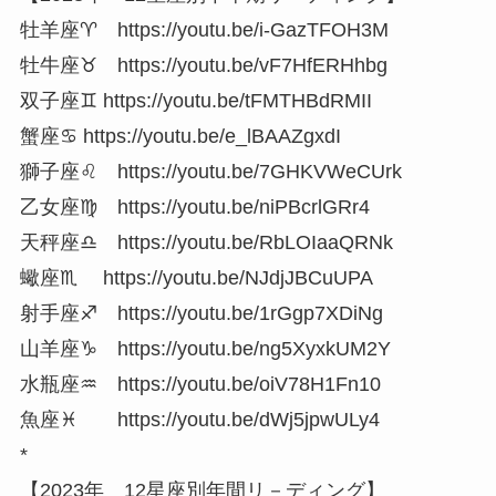
牡羊座♈ https://youtu.be/i-GazTFOH3M
牡牛座♉ https://youtu.be/vF7HfERHhbg
双子座♊ https://youtu.be/tFMTHBdRMII
蟹座♋ https://youtu.be/e_lBAAZgxdI
獅子座♌ https://youtu.be/7GHKVWeCUrk
乙女座♍ https://youtu.be/niPBcrlGRr4
天秤座♎ https://youtu.be/RbLOIaaQRNk
蠍座♏ https://youtu.be/NJdjJBCuUPA
射手座♐ https://youtu.be/1rGgp7XDiNg
山羊座♑ https://youtu.be/ng5XyxkUM2Y
水瓶座♒ https://youtu.be/oiV78H1Fn10
魚座♓ https://youtu.be/dWj5jpwULy4
*
【2023年 12星座別年間リ－ディング】