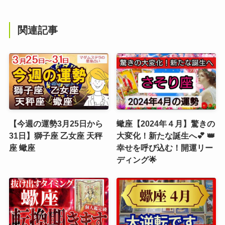
関連記事
【今週の運勢3月25日から
蠍座【2024年４月】驚きの
31日】獅子座 乙女座 天秤
大変化！新たな誕生へ💕 👑
座 蠍座
幸せを呼び込む！開運リー
ディング🌟