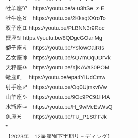
牡羊座♈ https://youtu.be/a-u3hSe_z-E
牡牛座♉ https://youtu.be/2KksgXXroTo
双子座♊ https://youtu.be/PLBNN3r9Roc
蟹座♋ https://youtu.be/8QDgcGOanMg
獅子座♌ https://youtu.be/YsfowOaiRIs
乙女座♍ https://youtu.be/sQ7mOqUDrVk
天秤座♎ https://youtu.be/XjKAVa30POM
蠍座♏ https://youtu.be/epa4YIUdCmw
射手座♐ https://youtu.be/Oq0UjmxviVw
山羊座♑ https://youtu.be/9Oc9PC91H4A
水瓶座♒ https://youtu.be/H_9wMcEsWsQ
魚座♓ https://youtu.be/TU_P1SthFJk
*
【2023年 12星座別下半期リ－ディング】