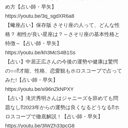
め方【占い師・早矢】
https://youtu.be/3q_sgdXR6a8
【蠍座占い】保存版 さそり座の人って、どんな性
格？ 相性が良い星座は？～さそり座の基本性格と
特徴～【占い師・早矢】
https://youtu.be/kh3McS4B1Ss
【占い】中居正広さんの今後の運勢や健康は驚愕
の○○⁉︎才能、性格、恋愛観もホロスコープで占って
みた!【占い師・早矢】
https://youtu.be/xi96nZkNPXY
【占い】滝沢秀明さんはジャニーズを辞めても問
題なし⁉︎2023年からの運勢は良くなるどうなる⁉︎ホ
ロスコープで徹底解説！【占い師・早矢】
https://youtu.be/3lWZh33pcG8