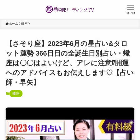
MENU
ホーム
蠍座
【さそり座】2023年6月の星占い&タロ
ット運勢 366日日の全誕生日別占い・蠍
座は〇〇はよいけど、アレに注意⁉︎開運
へのアドバイスもお伝えします♡【占い
師・早矢】
蠍座