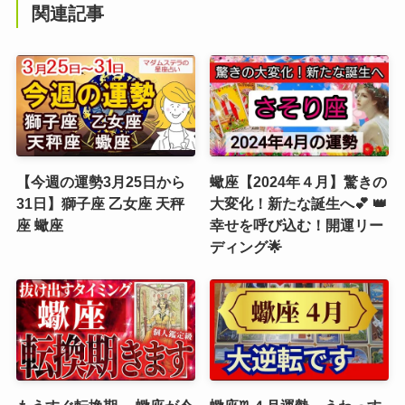
関連記事
【今週の運勢3月25日から
蠍座【2024年４月】驚きの
31日】獅子座 乙女座 天秤
大変化！新たな誕生へ💕 👑
座 蠍座
幸せを呼び込む！開運リー
ディング🌟