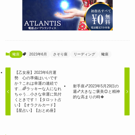
蠍座
2023年6月
さそり座
リーディング
蠍座
【乙女座】2023年6月運
勢 心の準備はいいです
か？これは幸運の連続で
射手座♐️2023年5月29日の
す…🌈ラッキーな人になれ
週♐️大きなご褒美😊と精神
ちゃう…小さな幸運に気付
的な高まりの時🍀
くときです！【タロット占
い】【オラクルカード】
【星占い】【おとめ座】