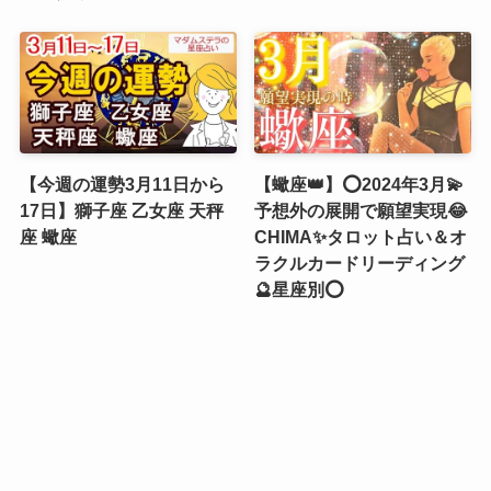
【今週の運勢3月11日から
【蠍座👑】⭕2024年3月💫
17日】獅子座 乙女座 天秤
予想外の展開で願望実現😂
座 蠍座
CHIMA✨タロット占い＆オ
ラクルカードリーディング
🔮星座別⭕