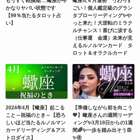
もうすぐ転換期….蠍座が今
蠍座♏４月運勢 うわっす
かなりヤバい状態です
ごい！個人鑑定級のグラン
【99％当たるタロット占
タブローリーディング✨や
い】
っと来た！大逆転のミラク
ルチャンス！喜びに涙する
（仕事運 金運）未来が見
えるルノルマンカード タ
ロット＆オラクルカード
2024年4月【蠍座】起こる
【準備しながら前を向こう
こと～祝福のとき～【恐ろ
💖】蠍座さんの週間リーデ
しいほど当たるルノルマン
ィング✨3月18日からの1週
カードリーディング＆アス
間🌈✨一歩を踏み出そう🦋
トロダイス】
✨🦋