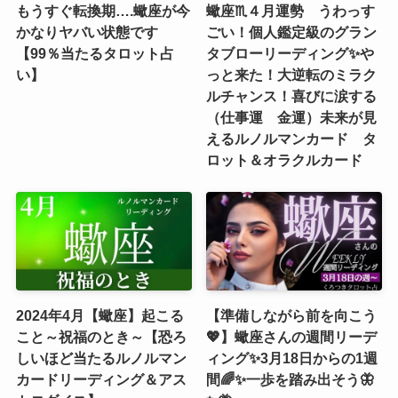
もうすぐ転換期….蠍座が今
蠍座♏４月運勢 うわっす
かなりヤバい状態です
ごい！個人鑑定級のグラン
【99％当たるタロット占
タブローリーディング✨や
い】
っと来た！大逆転のミラク
ルチャンス！喜びに涙する
（仕事運 金運）未来が見
えるルノルマンカード タ
ロット＆オラクルカード
2024年4月【蠍座】起こる
【準備しながら前を向こう
こと～祝福のとき～【恐ろ
💖】蠍座さんの週間リーデ
しいほど当たるルノルマン
ィング✨3月18日からの1週
カードリーディング＆アス
間🌈✨一歩を踏み出そう🦋