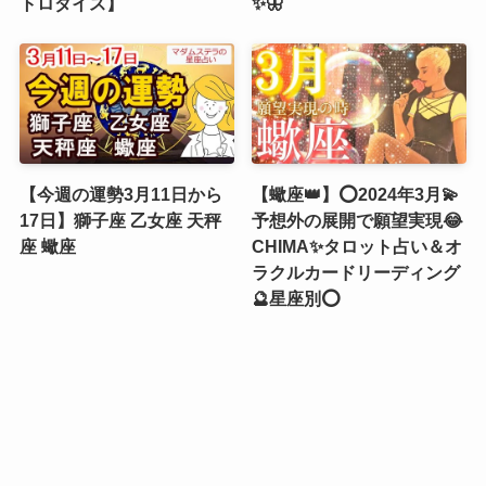
トロダイス】
✨🦋
【今週の運勢3月11日から
【蠍座👑】⭕2024年3月💫
17日】獅子座 乙女座 天秤
予想外の展開で願望実現😂
座 蠍座
CHIMA✨タロット占い＆オ
ラクルカードリーディング
🔮星座別⭕