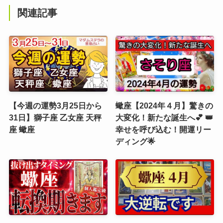
関連記事
【今週の運勢3月25日から
蠍座【2024年４月】驚きの
31日】獅子座 乙女座 天秤
大変化！新たな誕生へ💕 👑
座 蠍座
幸せを呼び込む！開運リー
ディング🌟