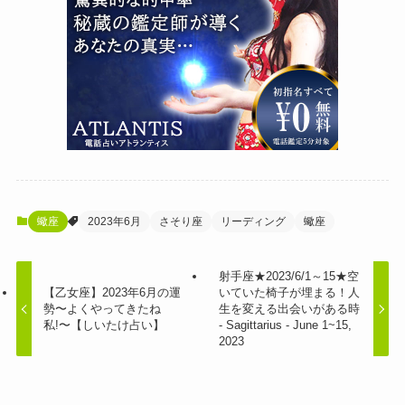
蠍座
2023年6月
さそり座
リーディング
蠍座
射手座★2023/6/1～15★空
【乙女座】2023年6月の運
いていた椅子が埋まる！人
勢〜よくやってきたね
生を変える出会いがある時
私!〜【しいたけ占い】
- Sagittarius - June 1~15,
2023