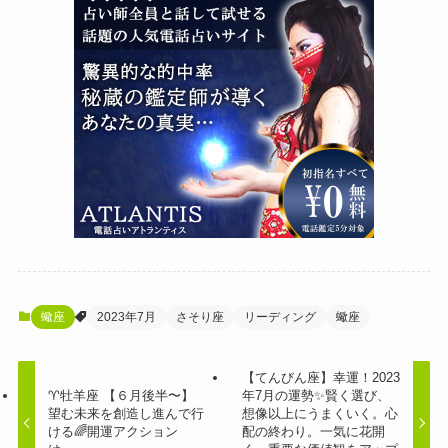
蠍座
2023年7月
さそり座
リーディング
蠍座
【てんびん座】幸運！2023
♈️牡羊座 【６月後半〜】
年7月の運勢✨賢く選び、
望む未来を創造し進んで行
想像以上にうまくいく。心
ける🌈開運アクション
配の終わり。一気に花開