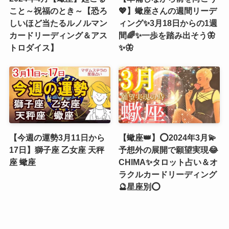
こと～祝福のとき～【恐ろ
💖】蠍座さんの週間リーデ
しいほど当たるルノルマン
ィング✨3月18日からの1週
カードリーディング＆アス
間🌈✨一歩を踏み出そう🦋
トロダイス】
✨🦋
【今週の運勢3月11日から
【蠍座👑】⭕2024年3月💫
17日】獅子座 乙女座 天秤
予想外の展開で願望実現😂
座 蠍座
CHIMA✨タロット占い＆オ
ラクルカードリーディング
🔮星座別⭕