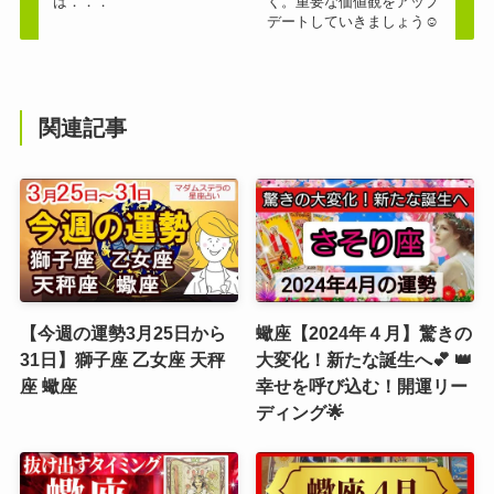
は．．．
く。重要な価値観をアップ
デートしていきましょう☺️
関連記事
【今週の運勢3月25日から
蠍座【2024年４月】驚きの
31日】獅子座 乙女座 天秤
大変化！新たな誕生へ💕 👑
座 蠍座
幸せを呼び込む！開運リー
ディング🌟