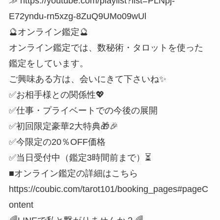
≫ https://youtube.com/playlist?list=PLNpj-
E72yndu-rn5xzg-8ZuQ9UMo09wUl
🔮オンライン鑑定🔮
オンライン鑑定では、数秘術・タロットを使った
鑑定をしています。
ご興味ある方は、会いにきて下さいね✨
✅お相手様との関係性💖
✅仕事・プライベートでの今後の展開
✅初回限定豪華2大特典🎁🎉
✅今限定の20％OFF価格
✅当日受付中（鑑定3時間前まで）⏳
■オンライン鑑定の詳細はこちら
https://coubic.com/tarot101/booking_pages#pageC
ontent