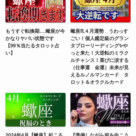
もうすぐ転換期….蠍座が今
蠍座♏４月運勢 うわっす
かなりヤバい状態です
ごい！個人鑑定級のグラン
【99％当たるタロット占
タブローリーディング✨や
い】
っと来た！大逆転のミラク
ルチャンス！喜びに涙する
（仕事運 金運）未来が見
えるルノルマンカード タ
ロット＆オラクルカード
2024年4月【蠍座】起こる
【準備しながら前を向こう