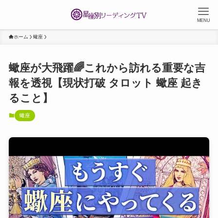
MENU
ホーム
蠍座
蠍座が大飛躍🌈これから訪れる重要な吉
報を透視【現状打破 タロット 蠍座 起き
ること】
蠍座