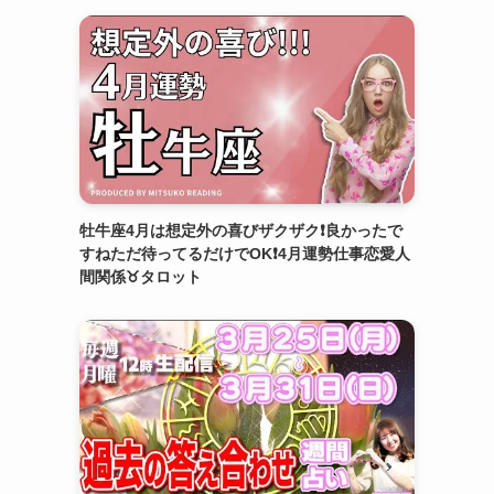
牡牛座4月は想定外の喜びザクザク❗️良かったで
すねただ待ってるだけでOK❗️4月運勢仕事恋愛人
間関係♉️タロット