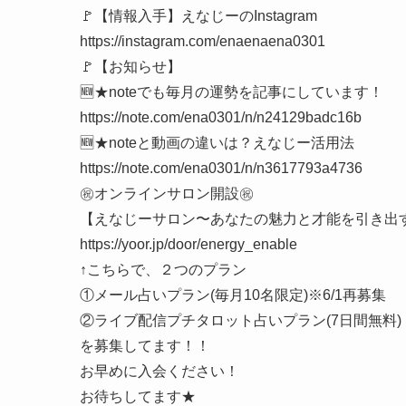
🚩【情報入手】えなじーのInstagram
https://instagram.com/enaenaena0301
🚩【お知らせ】
🆕★noteでも毎月の運勢を記事にしています！
https://note.com/ena0301/n/n24129badc16b
🆕★noteと動画の違いは？えなじー活用法
https://note.com/ena0301/n/n3617793a4736
㊗️オンラインサロン開設㊗️
【えなじーサロン〜あなたの魅力と才能を引き出
https://yoor.jp/door/energy_enable
↑こちらで、２つのプラン
①メール占いプラン(毎月10名限定)※6/1再募集
②ライブ配信プチタロット占いプラン(7日間無料)
を募集してます！！
お早めに入会ください！
お待ちしてます★