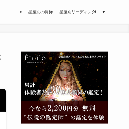
星座別の特長
星座別リーディング
♥
と