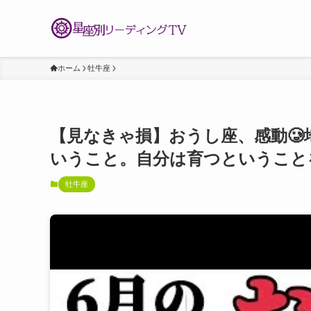
ホーム
牡牛座
【見なきゃ損】おうし座、感動
いうこと。自分は育つということ
牡牛座