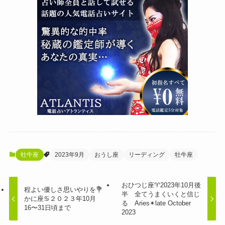
牡牛座
2023年9月
おうし座
リーディング
牡牛座
おひつじ座♈︎2023年10月後
程よい優しさ思いやりを💐
半 全てうまくいくと信じ
かに座♋️２０２３年10月
る Aries✴︎late October
16〜31日頃まで
2023