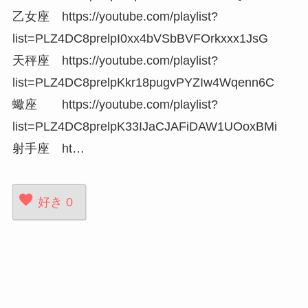
乙女座 https://youtube.com/playlist?
list=PLZ4DC8prelpI0xx4bVSbBVFOrkxxx1JsG
天秤座 https://youtube.com/playlist?
list=PLZ4DC8prelpKkr18pugvPYZIw4Wqenn6C
蠍座 https://youtube.com/playlist?
list=PLZ4DC8prelpK33IJaCJAFiDAW1UOoxBMi
射手座 ht…
好き
0