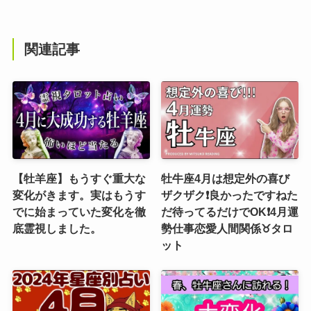
関連記事
【牡羊座】もうすぐ重大な
牡牛座4月は想定外の喜び
変化がきます。実はもうす
ザクザク❗️良かったですねた
でに始まっていた変化を徹
だ待ってるだけでOK❗️4月運
底霊視しました。
勢仕事恋愛人間関係♉️タロ
ット