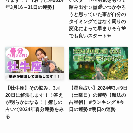
ります！！【おうし座2024
いスタートへ勇気をもって
年3月16～31日の運勢】
踏み出す☺️🙌🌈いつかやろ
うと思っていた事が自分の
タイミングではなく周りの
変化によって早まりそう💝
でも良いスタート✨
【牡牛座】その悩み、3月
【星座占い】2024年3月9日
20日に解決します！！答え
（土曜日）の運勢【魔法の
が明らかになる！｜癒しの
占星術】 #ランキング #今
占いで2024年春分運勢をみ
日の運勢 #明日の運勢
る