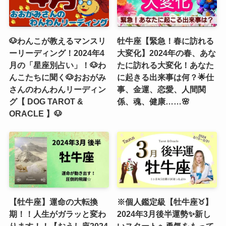
🐶わんこが教えるマンスリ
牡牛座【緊急！春に訪れる
ーリーディング！2024年4
大変化】2024年の春、あな
月の「星座別占い」！🐶わ
たに訪れる大変化！あなた
んこたちに聞く🐶おおがみ
に起きる出来事は何？🌟仕
さんのわんわんリーディン
事、金運、恋愛、人間関
グ【 DOG TAROT &
係、魂、健康……🌸
ORACLE 】🐶
【牡牛座】運命の大転換
※個人鑑定級【牡牛座♉️】
期！！人生がガラッと変わ
2024年3月後半運勢✨新し