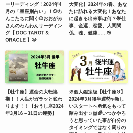
ーリーディング！2024年4
大変化】2024年の春、あな
月の「星座別占い」！🐶わ
たに訪れる大変化！あなた
んこたちに聞く🐶おおがみ
に起きる出来事は何？🌟仕
さんのわんわんリーディン
事、金運、恋愛、人間関
グ【 DOG TAROT &
係、魂、健康……🌸
ORACLE 】🐶
【牡牛座】運命の大転換
※個人鑑定級【牡牛座♉️】
期！！人生がガラッと変わ
2024年3月後半運勢✨新し
ります！！【おうし座2024
いスタートへ勇気をもって
年3月16～31日の運勢】
踏み出す☺️🙌🌈いつかやろ
うと思っていた事が自分の
タイミングではなく周りの