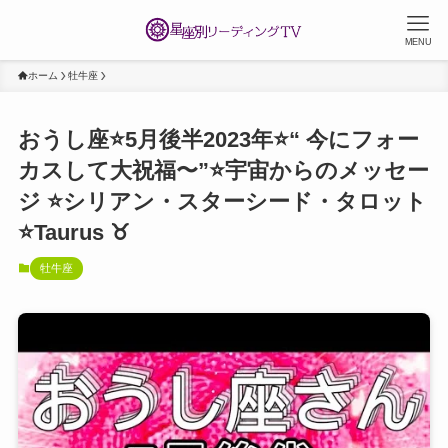
MENU
ホーム
牡牛座
おうし座⭐️5月後半2023年⭐️“ 今にフォー
カスして大祝福〜”⭐️宇宙からのメッセー
ジ ⭐️シリアン・スターシード・タロット
⭐️Taurus ♉️
牡牛座