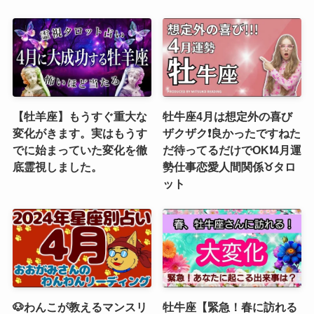
【牡羊座】もうすぐ重大な
牡牛座4月は想定外の喜び
変化がきます。実はもうす
ザクザク❗️良かったですねた
でに始まっていた変化を徹
だ待ってるだけでOK❗️4月運
底霊視しました。
勢仕事恋愛人間関係♉️タロ
ット
🐶わんこが教えるマンスリ
牡牛座【緊急！春に訪れる