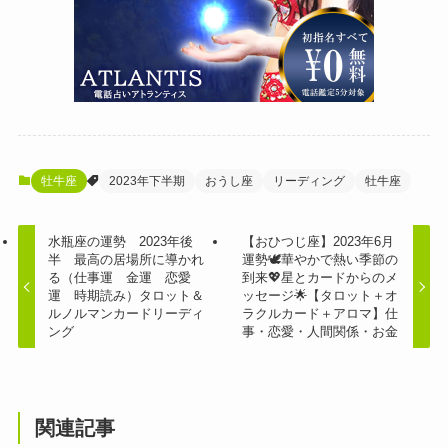
牡牛座
2023年下半期
おうし座
リーディング
牡牛座
水瓶座の運勢 2023年後
【おひつじ座】2023年6月
半 最高の居場所に導かれ
運勢🕊華やかで熱い季節の
る（仕事運 金運 恋愛
到来💖星とカードからのメ
運 時期読み）タロット＆
ッセージ🌟【タロット＋オ
ルノルマンカードリーディ
ラクルカード＋アロマ】仕
ング
事・恋愛・人間関係・お金
関連記事