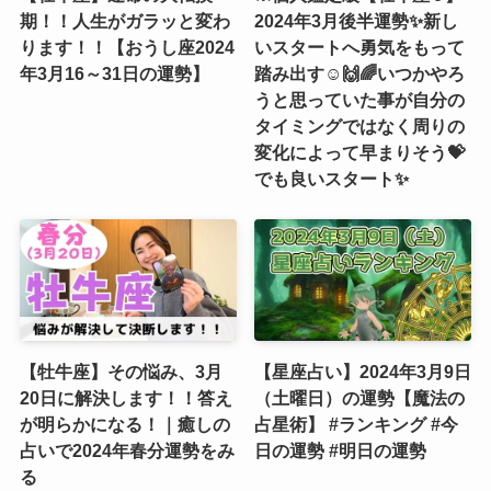
期！！人生がガラッと変わ
2024年3月後半運勢✨新し
ります！！【おうし座2024
いスタートへ勇気をもって
年3月16～31日の運勢】
踏み出す☺️🙌🌈いつかやろ
うと思っていた事が自分の
タイミングではなく周りの
変化によって早まりそう💝
でも良いスタート✨
【牡牛座】その悩み、3月
【星座占い】2024年3月9日
20日に解決します！！答え
（土曜日）の運勢【魔法の
が明らかになる！｜癒しの
占星術】 #ランキング #今
占いで2024年春分運勢をみ
日の運勢 #明日の運勢
る