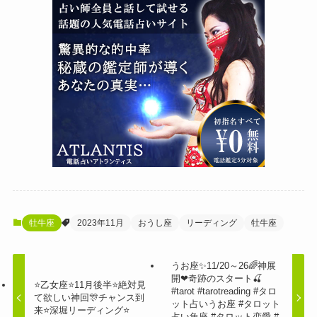
牡牛座
2023年11月
おうし座
リーディング
牡牛座
うお座✨11/20～26🌈神展
開❤奇跡のスタート🍒
⭐️乙女座⭐️11月後半⭐️絶対見
#tarot #tarotreading #タロ
て欲しい神回🎊チャンス到
ット占いうお座 #タロット
来⭐️深堀リーディング⭐️
占い魚座 #タロット恋愛 #