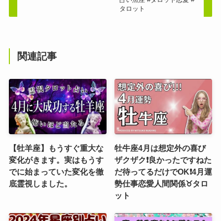
タロット
関連記事
【牡羊座】もうすぐ重大な
牡牛座4月は想定外の喜び
変化がきます。実はもうす
ザクザク❗️良かったですねた
でに始まっていた変化を徹
だ待ってるだけでOK❗️4月運
底霊視しました。
勢仕事恋愛人間関係♉️タロ
ット