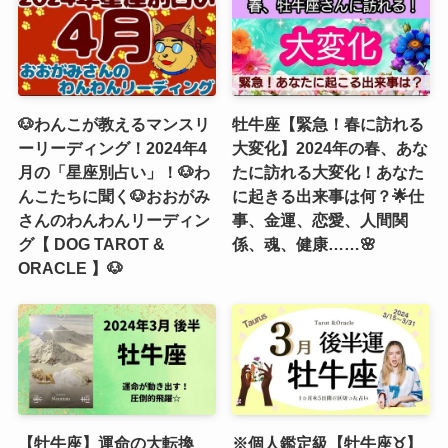
🐶わんこが教えるマンスリ
牡牛座【緊急！春に訪れる
ーリーディング！2024年4
大変化】2024年の春、あな
月の「星座別占い」！🐶わ
たに訪れる大変化！あなた
んこたちに聞く🐶おおがみ
に起きる出来事は何？🌟仕
さんのわんわんリーディン
事、金運、恋愛、人間関
グ【 DOG TAROT &
係、魂、健康……🌸
ORACLE 】🐶
【牡牛座】運命の大転換
※個人鑑定級【牡牛座♉️】