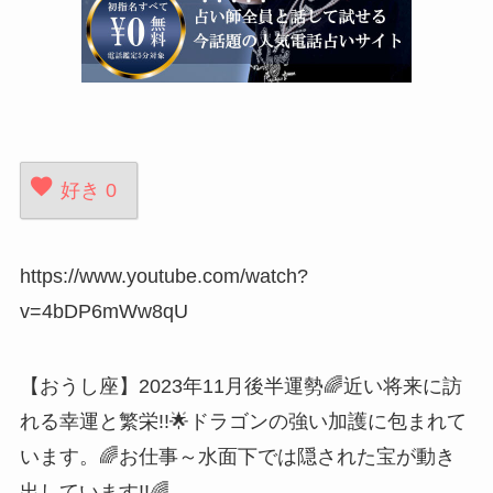
好き
0
https://www.youtube.com/watch?
v=4bDP6mWw8qU
【おうし座】2023年11月後半運勢🌈近い将来に訪
れる幸運と繁栄!!🌟ドラゴンの強い加護に包まれて
います。🌈お仕事～水面下では隠された宝が動き
出しています!!🌈