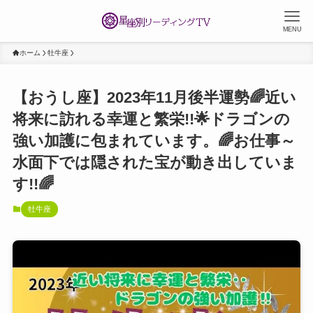
MENU
ホーム
牡牛座
【おうし座】2023年11月後半運勢🌈近い
将来に訪れる幸運と繁栄!!🌟ドラゴンの
強い加護に包まれています。🌈お仕事～
水面下では隠された宝が動き出していま
す!!🌈
牡牛座