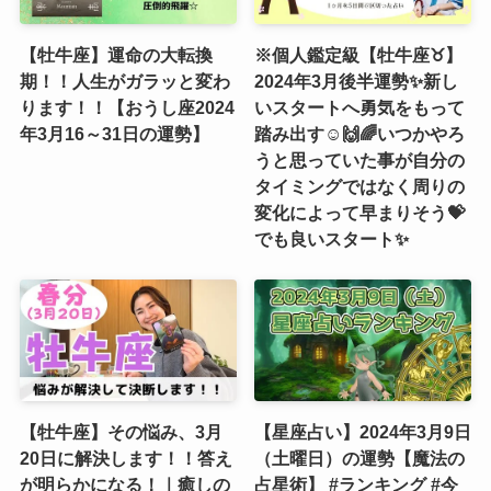
【牡牛座】運命の大転換
※個人鑑定級【牡牛座♉️】
期！！人生がガラッと変わ
2024年3月後半運勢✨新し
ります！！【おうし座2024
いスタートへ勇気をもって
年3月16～31日の運勢】
踏み出す☺️🙌🌈いつかやろ
うと思っていた事が自分の
タイミングではなく周りの
変化によって早まりそう💝
でも良いスタート✨
【牡牛座】その悩み、3月
【星座占い】2024年3月9日
20日に解決します！！答え
（土曜日）の運勢【魔法の
が明らかになる！｜癒しの
占星術】 #ランキング #今