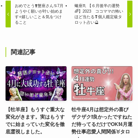
おめでとう❣️蟹座さん♋️7月
蠍座♏️ 【６月後半の運勢
ようやく願いが叶い始めま
🌈】2023 ココママの怖い
す⭐️嬉しいこと＆気をつけ
ほど当たる❣個人鑑定級タ
ること
ロット占い🔮
関連記事
【牡羊座】もうすぐ重大な
牡牛座4月は想定外の喜び
変化がきます。実はもうす
ザクザク❗️良かったですねた
でに始まっていた変化を徹
だ待ってるだけでOK❗️4月運
底霊視しました。
勢仕事恋愛人間関係♉️タロ