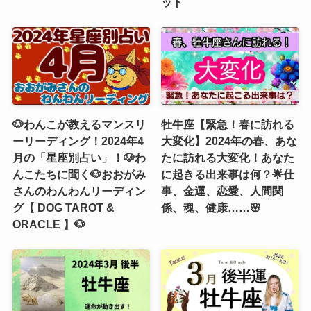
ット
🐶わんこが教えるマンスリ
牡牛座【緊急！春に訪れる
ーリーディング！2024年4
大変化】2024年の春、あな
月の「星座別占い」！🐶わ
たに訪れる大変化！あなた
んこたちに聞く🐶おおがみ
に起きる出来事は何？🌟仕
さんのわんわんリーディン
事、金運、恋愛、人間関
グ【 DOG TAROT &
係、魂、健康……🌸
ORACLE 】🐶