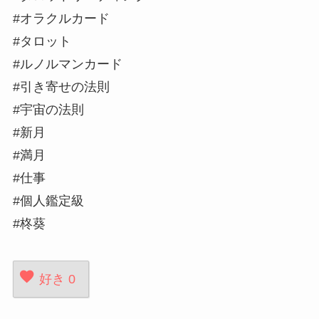
#オラクルカード
#タロット
#ルノルマンカード
#引き寄せの法則
#宇宙の法則
#新月
#満月
#仕事
#個人鑑定級
#柊葵
好き
0