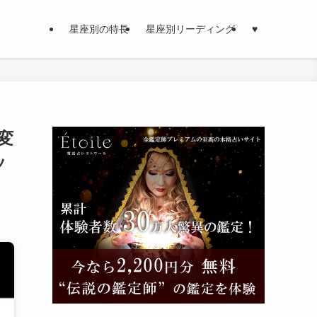
星座別の特長
星座別リーディング
♥
変
ッ