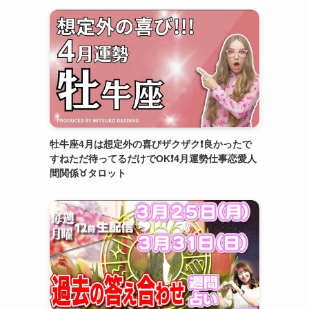
牡牛座4月は想定外の喜びザクザク❗️良かったで
すねただ待ってるだけでOK❗️4月運勢仕事恋愛人
間関係♉️タロット