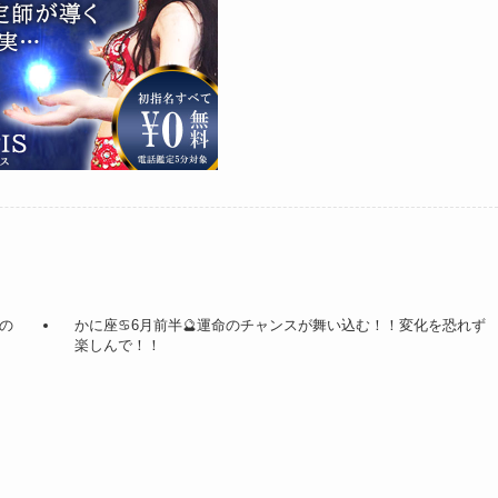
心の
かに座♋️6月前半🔮運命のチャンスが舞い込む！！変化を恐れず
楽しんで！！