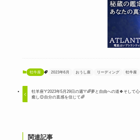
牡牛座
2023年6月
おうし座
リーディング
牡牛座
牡羊座♈️2023年5月29日の週♈️🌈夢と自由への道🍀そして
癒し😊自分の直感を信じて🌈
関連記事