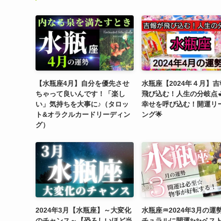
【水瓶座4月】自分を優先させ
水瓶座【2024年４月】
ちゃって良いんです！「楽し
飛び込む！人生の分岐点💕
い」気持ちを大事に♪（タロッ
幸せを呼び込む！開運リ
ト&オラクルカードリーディン
ング🌟
グ）
2024年3月【水瓶座】～大変化
水瓶座♒️2024年3月の運勢
のチャンス～【恐ろしいほど当
チュラルに開運✨✨ベス