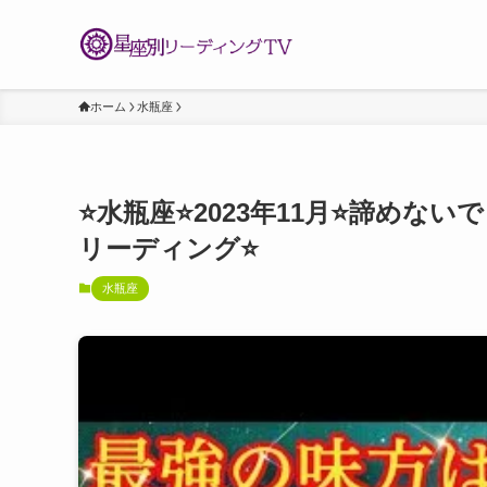
ホーム
水瓶座
⭐️水瓶座⭐️2023年11月⭐️諦め
リーディング⭐️
水瓶座