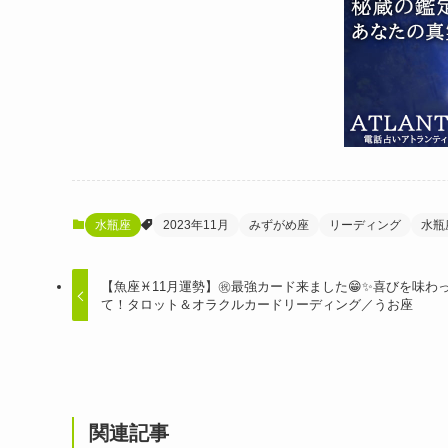
水瓶座
2023年11月
みずがめ座
リーディング
水瓶
【魚座♓️11月運勢】㊗️最強カード来ました😁✨喜びを味わ
て！タロット＆オラクルカードリーディング／うお座
関連記事