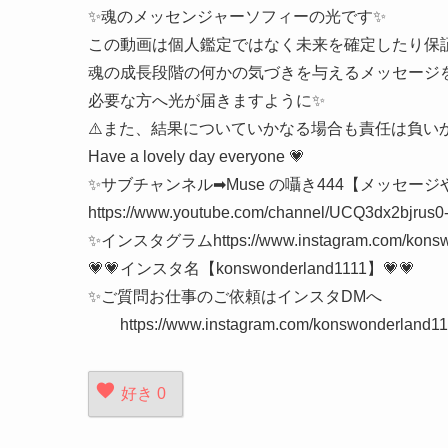
✨魂のメッセンジャーソフィーの光です✨
この動画は個人鑑定ではなく未来を確定したり保
魂の成長段階の何かの気づきを与えるメッセージ
必要な方へ光が届きますように✨
⚠️また、結果についていかなる場合も責任は負い
Have a lovely day everyone 💗
✨サブチャンネル➡Muse の囁き444【メッセー
https://www.youtube.com/channel/UCQ3dx2bjrus
✨インスタグラムhttps://www.instagram.com/konswo
💗💗インスタ名【konswonderland1111】💗💗
✨ご質問お仕事のご依頼はインスタDMへ
https://www.instagram.com/konswonderland11
好き
0