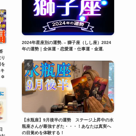
2024年星座別の運勢. – 獅子座（しし座）2024
年の運勢｜全体運・恋愛運・仕事運・金運.
答
取り
因を
️キ
✡️
【水瓶座】9月後半の運勢 ステージ上昇中の水
瓶座さんが最強すぎた・・・！あなたは真実へ
日
の目覚めを体験する！
のお