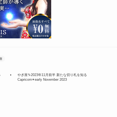
座
っ
やぎ座♑︎2023年11月前半 新たな切り札を知る
Capricorn✴︎early November 2023