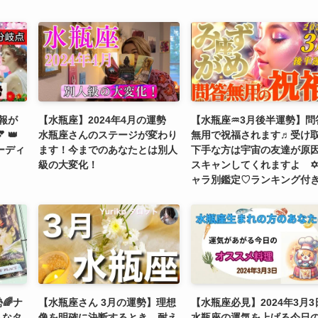
吉報が
【水瓶座】2024年4月の運勢
【水瓶座♒3月後半運勢】問
 👑
水瓶座さんのステージが変わり
無用で祝福されます♬受け
ーディ
ます！今までのあなたとは別人
下手な方は宇宙の友達が原
級の大変化！
スキャンしてくれますよ ✡
ャラ別鑑定♡ランキング付き
🌈ナ
【水瓶座さん 3月の運勢】理想
【水瓶座必見】2024年3月3
トなタ
像を明確に決断するとき。耐え
水瓶座の運気を上げる今日