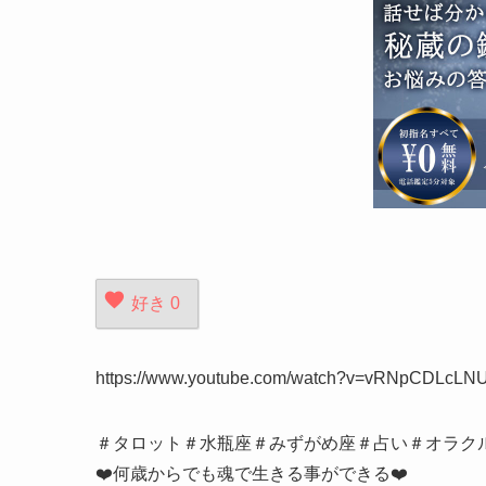
好き
0
https://www.youtube.com/watch?v=vRNpCDLcLN
＃タロット＃水瓶座＃みずがめ座＃占い＃オラク
❤️何歳からでも魂で生きる事ができる❤️