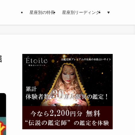
星座別の特長
星座別リーディング
♥
掘