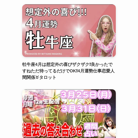
牡牛座4月は想定外の喜びザクザク❗️良かったで
すねただ待ってるだけでOK❗️4月運勢仕事恋愛人
間関係♉️タロット