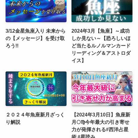
3/12金星魚座入り 未来から
2024年3月【魚座】～成功
の【メッセージ】を受け取
しか見ない～【恐ろしいほ
ろう!!
ど当たるルノルマンカード
リーディング＆アストロダ
イス】
２０２４年魚座新月ざっく
【2024年3月10日】魚座新
り解説
月🌕♍️今年最大の引き寄せ
力が発揮される#西洋占星
術 #星読み