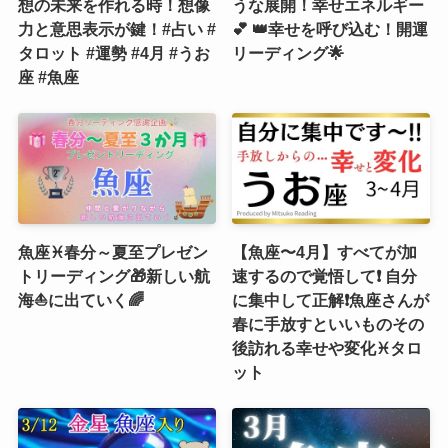
想の未来を作れる時！想像
うな展開！幸せエネルギー
力と意思表示が鍵！#占い #
💕 👑幸せを呼び込む！開運
タロット #運勢 #4月 #うお
リーディング🌟
座 #魚座
魚座♓春分～夏至プレゼン
【魚座〜4月】すべてが加
トリーディング🎁新しい航
速するので覚悟して❗️ 自分
海⛵️に出ていく🌈
に集中して正解❗️魚座さんが
春に手放すといいものその
後訪れる幸せや変化♓️タロ
ット