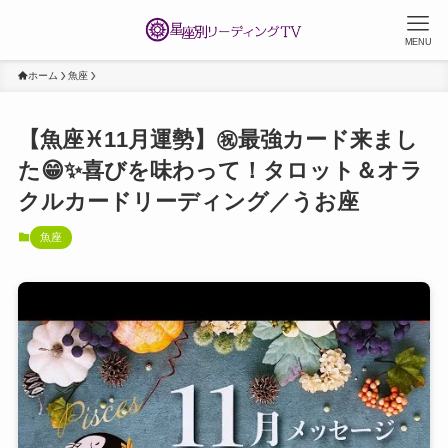
MENU
ホーム
魚座
【魚座♓️11月運勢】㊗️最強カード来まし
た😁✨喜びを味わって！タロット＆オラ
クルカードリーディング／うお座
魚座