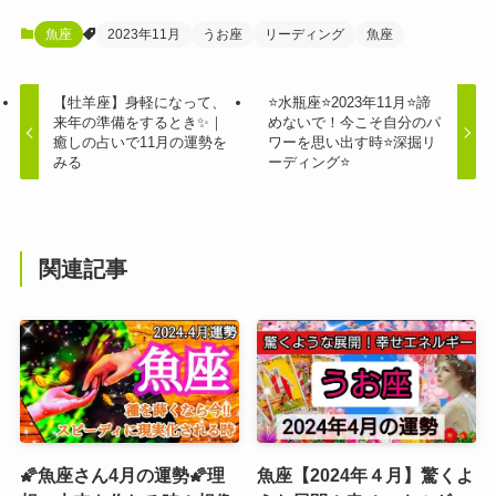
魚座
2023年11月
うお座
リーディング
魚座
【牡羊座】身軽になって、
⭐️水瓶座⭐️2023年11月⭐️諦
来年の準備をするとき✨｜
めないで！今こそ自分のパ
癒しの占いで11月の運勢を
ワーを思い出す時⭐️深掘リ
みる
ーディング⭐️
関連記事
🌠魚座さん4月の運勢🌠理
魚座【2024年４月】驚くよ