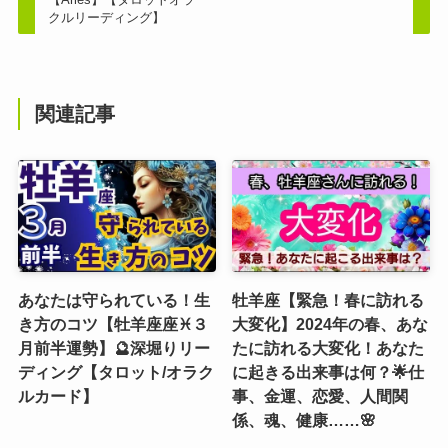
クルリーディング】
関連記事
あなたは守られている！生
牡羊座【緊急！春に訪れる
き方のコツ【牡羊座座♓３
大変化】2024年の春、あな
月前半運勢】🔮深堀りリー
たに訪れる大変化！あなた
ディング【タロット/オラク
に起きる出来事は何？🌟仕
ルカード】
事、金運、恋愛、人間関
係、魂、健康……🌸