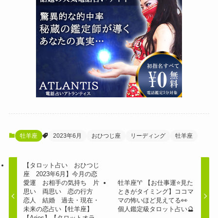
牡羊座
2023年6月
おひつじ座
リーディング
牡羊座
【タロット占い おひつじ
座 2023年6月】今月の恋
愛運 お相手の気持ち 片
牡羊座♈️ 【お仕事運⭐見た
思い 両思い 恋の行方
ときがタイミング】ココマ
恋人 結婚 過去・現在・
マの怖いほど見えてる👀
未来の恋占い【牡羊座】
個人鑑定級タロット占い🔮
【Aries】【タロットオラ