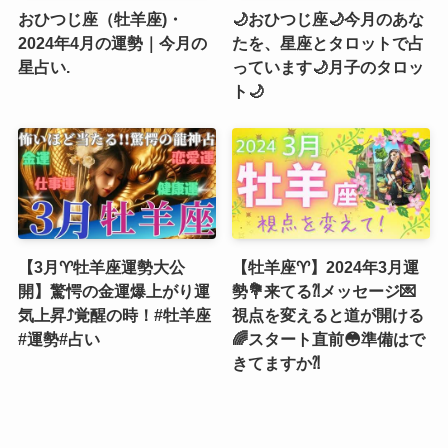
おひつじ座（牡羊座)・
🌙おひつじ座🌙今月のあな
2024年4月の運勢｜今月の
たを、星座とタロットで占
星占い.
っています🌙月子のタロッ
ト🌙
【3月♈️牡羊座運勢大公
【牡羊座♈️】2024年3月運
開】驚愕の金運爆上がり運
勢💐来てる⁈メッセージ💌
気上昇⤴️覚醒の時！#牡羊座
視点を変えると道が開ける
#運勢#占い
🌈スタート直前😳準備はで
きてますか⁈