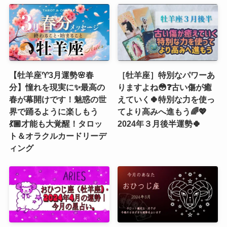
【牡羊座♈️3月運勢🌸春
［牡羊座］特別なパワーあ
分】憧れを現実に✨最高の
りますよね😳❓古い傷が癒
春が幕開けです！魅惑の世
えていく🍀特別な力を使っ
界で踊るように楽しもう
てより高みへ進もう🌈💖
💃🏾才能も大覚醒！タロッ
2024年３月後半運勢🍀
ト＆オラクルカードリーデ
ィング