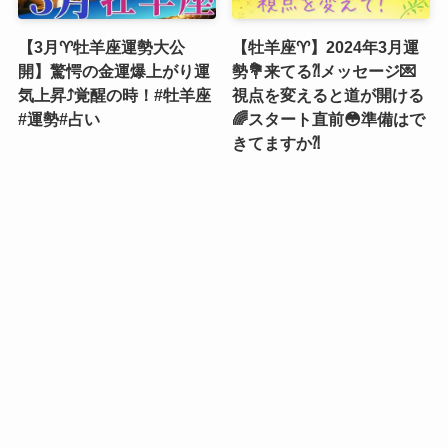
【3月♈️牡羊座運勢大公
【牡羊座♈️】2024年3月運
開】驚愕の金運爆上がり運
勢💐来てる⁈メッセージ💌
気上昇⤴️覚醒の時！#牡羊座
視点を変えると道が開ける
#運勢#占い
🌈スタート直前😳準備はで
きてますか⁈