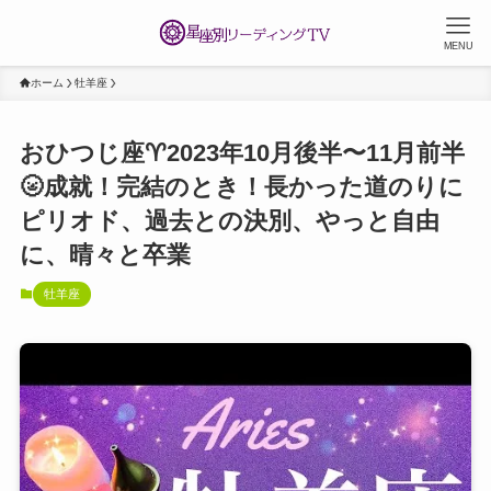
MENU
ホーム
牡羊座
おひつじ座♈️2023年10月後半〜11月前半
🌝成就！完結のとき！長かった道のりに
ピリオド、過去との決別、やっと自由
に、晴々と卒業
牡羊座