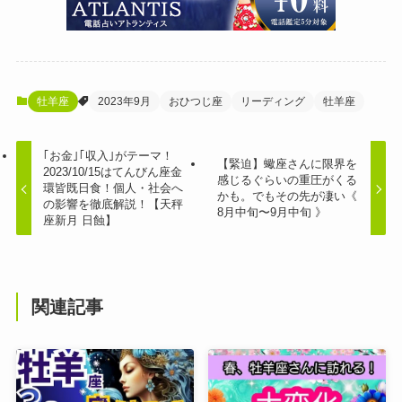
牡羊座
2023年9月
おひつじ座
リーディング
牡羊座
｢お金｣｢収入｣がテーマ！
【緊迫】蠍座さんに限界を
2023/10/15はてんびん座金
感じるぐらいの重圧がくる
環皆既日食！個人・社会へ
かも。でもその先が凄い《
の影響を徹底解説！【天秤
8月中旬〜9月中旬 》
座新月 日蝕】
関連記事