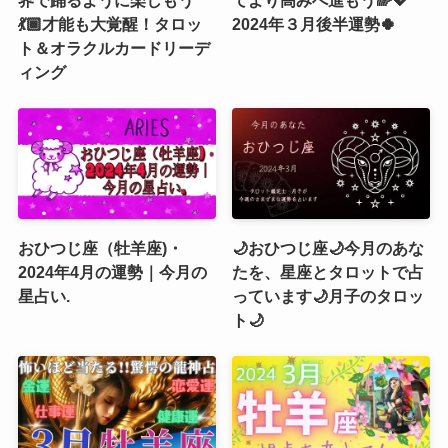
💃🏾才能も大覚醒！タロッ
2024年３月後半運勢🍀
ト＆オラクルカードリーデ
ィング
おひつじ座（牡羊座)・
🌙おひつじ座🌙今月のあな
2024年4月の運勢｜今月の
たを、星座とタロットで占
星占い.
っています🌙月子のタロッ
ト🌙