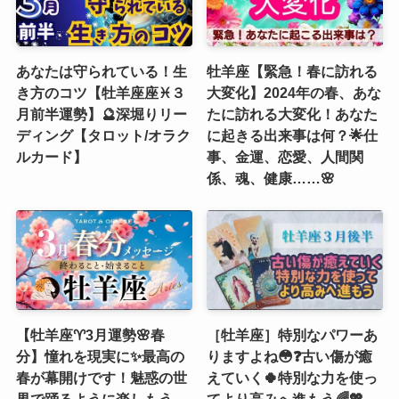
あなたは守られている！生
牡羊座【緊急！春に訪れる
き方のコツ【牡羊座座♓３
大変化】2024年の春、あな
月前半運勢】🔮深堀りリー
たに訪れる大変化！あなた
ディング【タロット/オラク
に起きる出来事は何？🌟仕
ルカード】
事、金運、恋愛、人間関
係、魂、健康……🌸
【牡羊座♈️3月運勢🌸春
［牡羊座］特別なパワーあ
分】憧れを現実に✨最高の
りますよね😳❓古い傷が癒
春が幕開けです！魅惑の世
えていく🍀特別な力を使っ
界で踊るように楽しもう
てより高みへ進もう🌈💖