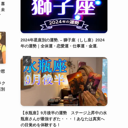
！喜
）未
ード
2024年星座別の運勢. – 獅子座（しし座）2024
年の運勢｜全体運・恋愛運・仕事運・金運.
予想
ラク
座別
【水瓶座】9月後半の運勢 ステージ上昇中の水
瓶座さんが最強すぎた・・・！あなたは真実へ
の目覚めを体験する！