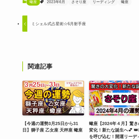
蠍座
2023年6月
さそり座
リーディング
蠍座
ミシェル式占星術☆6月射手座
関連記事
【今週の運勢3月25日から31
蠍座【2024年４月】驚
日】獅子座 乙女座 天秤座 蠍座
変化！新たな誕生へ💕 
を呼び込む！開運リーデ