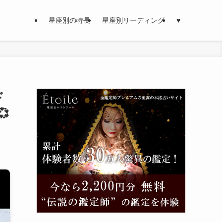
星座別の特長
星座別リーディング
♥
ド
