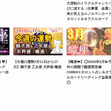
大逆転のミラクルチャンス
びに涙する（仕事運 金運
来が見えるルノルマンカ
タロット＆オラクルカード
💖】
【今週の運勢3月11日から17
【蠍座👑】⭕2024年3月💫
ング
日】獅子座 乙女座 天秤座 蠍座
外の展開で願望実現😂
✨一歩
CHIMA✨タロット占い＆オ
ルカードリーディング🔮星
⭕