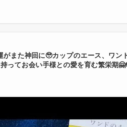
恋愛運がまた神回に🥹カップのエース、ワン
持ってお会い手様との愛を育む繁栄期🤗