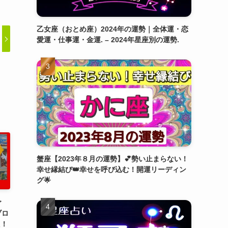
乙女座（おとめ座）2024年の運勢｜全体運・恋
愛運・仕事運・金運. – 2024年星座別の運勢.
蟹座【2023年８月の運勢】💕勢い止まらない！
幸せ縁結び👑幸せを呼び込む！開運リーディン
グ🌟
ご
ブロ
た！