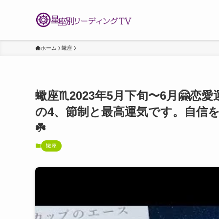
ホーム
蠍座
蠍座♏️2023年5月下旬〜6月🤗
の4、節制と最高運気です。自信を
☘️
蠍座