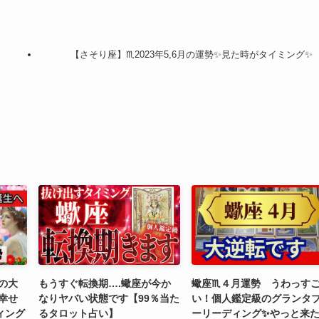
【さそり座】♏2023年5,6月の運勢✨見た時がタイミング✨
きの大
もうすぐ転換期….蠍座が今か
蠍座♏４月運勢 うわっす
幸せ
なりヤバい状態です【99％当た
い！個人鑑定級のグランタ
ィング
るタロット占い】
ーリーディング✨やっと来