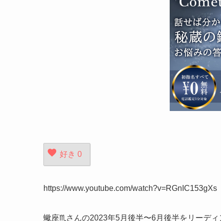
好き
0
https://www.youtube.com/watch?v=RGnIC153gXs
蠍座♏️さんの2023年5月後半〜6月後半をリー