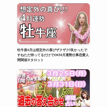
牡牛座4月は想定外の喜びザクザク❗️良かったで
すねただ待ってるだけでOK❗️4月運勢仕事恋愛人
間関係♉️タロット