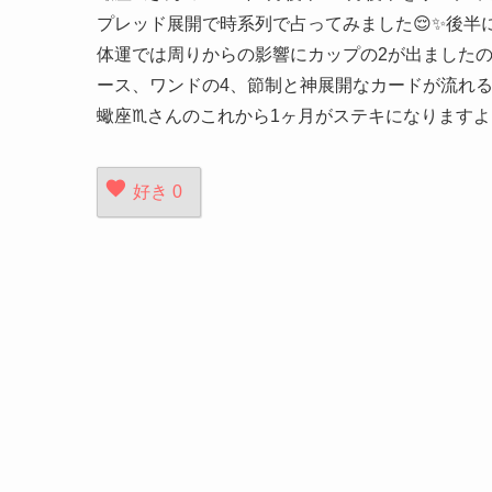
プレッド展開で時系列で占ってみました😌✨後半
体運では周りからの影響にカップの2が出ましたの
ース、ワンドの4、節制と神展開なカードが流れる
蠍座♏️さんのこれから1ヶ月がステキになりますよう
好き
0