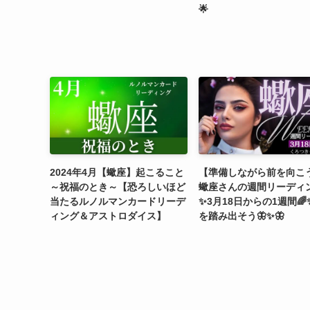
🌟
2024年4月【蠍座】起こること
【準備しながら前を向こう
～祝福のとき～【恐ろしいほど
蠍座さんの週間リーディ
当たるルノルマンカードリーデ
✨3月18日からの1週間
ィング＆アストロダイス】
を踏み出そう🦋✨🦋